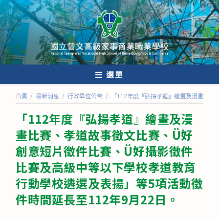
跳
轉
至
主
要
內
選單
容
首頁
/
最新消息
/
行政單位公告
/
「112年度『弘揚孝道』繪畫及漫畫比賽
「112年度『弘揚孝道』繪畫及漫
畫比賽、孝道故事徵文比賽、Ü好
創意短片徵件比賽、Ü好攝影徵件
比賽及高級中等以下學校孝道教育
行動學校遴選及表揚」等5項活動徵
件時間延長至112年9月22日。