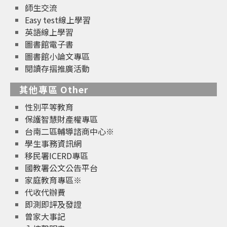
師生交流
Easy test線上學習
英語線上學習
圖書館電子書
圖書館小論文專區
閱讀存摺推廣活動
其他專區 Other
性別平等教育
保護智慧財產權專區
台南二區輔導諮商中心※
學生事務資訊網
移民署ICERD專區
國教署公文公告平台
家庭教育專區※
代收代辦費
即測即評及發證
曾家大事記