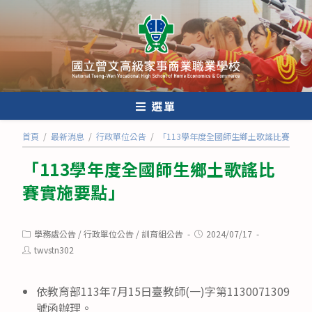
跳
轉
至
主
要
內
選單
容
首頁
/
最新消息
/
行政單位公告
/
「113學年度全國師生鄉土歌謠比賽實施
「113學年度全國師生鄉土歌謠比
賽實施要點」
Post
Post
學務處公告
/
行政單位公告
/
訓育組公告
2024/07/17
category:
published:
Post
twvstn302
author:
依教育部113年7月15日臺教師(一)字第1130071309
號函辦理。