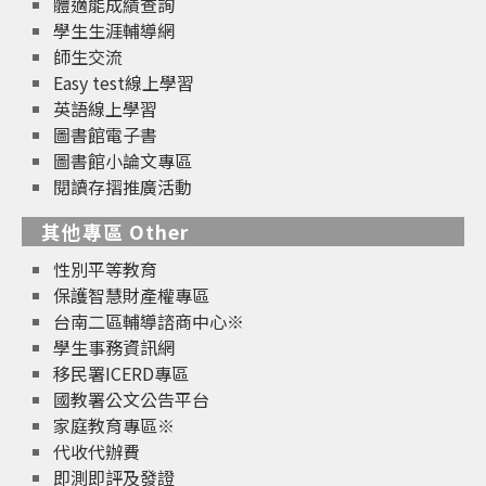
體適能成績查詢
學生生涯輔導網
師生交流
Easy test線上學習
英語線上學習
圖書館電子書
圖書館小論文專區
閱讀存摺推廣活動
其他專區 Other
性別平等教育
保護智慧財產權專區
台南二區輔導諮商中心※
學生事務資訊網
移民署ICERD專區
國教署公文公告平台
家庭教育專區※
代收代辦費
即測即評及發證