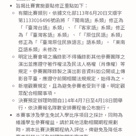
旨揭比賽實施要點修正重點如下：
有關比賽類別，依據文化部113年6月20日文版字
第1133016496號函將「『閩南語』系類」修正為
「『臺灣台語』系類」、「『客家語』系類」修正
為「『臺灣客語』系類」、「『原住民語』系類」
修正為「『臺灣原住民族語言』語系類」，「東南
亞語系類」未修改。
明定比賽會場之攝錄影不得攝錄影其他參賽團隊之
演出並應遵守著作權法及民法人格權（肖像權）等
規定。參賽團隊錄製之演出影音資料如公開或上傳
影音平臺，應遵守前開相關法規規定，始得為之。
新增觀賽規定，且為避免參賽者受到干擾，明定觀
眾配合相關事項。
決賽預定辦理時間自114年4月7日至4月18日間舉
行，依決賽報名隊數安排賽程後公布施行。
本賽事涉及學生免試入學比序項目之採計，同時為
維護學生參賽權益，請於其他活動相關期程規劃
時，將本比賽決賽期程納入評估，俾避免及降低本