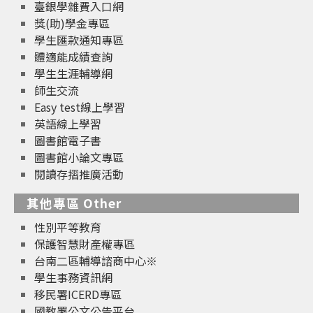
臺銀學雜費入口網
獎(助)學金專區
學生匯款通知專區
體適能成績查詢
學生生涯輔導網
師生交流
Easy test線上學習
英語線上學習
圖書館電子書
圖書館小論文專區
閱讀存摺推廣活動
其他專區 Other
性別平等教育
保護智慧財產權專區
台南二區輔導諮商中心※
學生事務資訊網
移民署ICERD專區
國教署公文公告平台