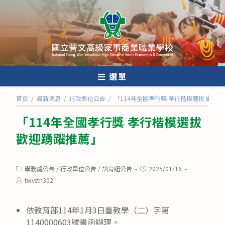
跳
轉
至
主
要
內
選單
容
首頁
/
最新消息
/
行政單位公告
/
「114年全國孝行獎 孝行楷模選拔 歡迎
「114年全國孝行獎 孝行楷模選拔
歡迎踴躍推薦」
Post
Post
學務處公告
/
行政單位公告
/
訓育組公告
2025/01/16
category:
published:
Post
twvstn302
author:
依教育部114年1月3日臺教學（二）字第
1140000603號書函辦理。