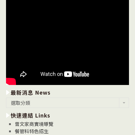
最新消息 News
最
選取分類
新
快速連結 Links
消
息
曾文家商實境導覽
News
餐管科特色招生