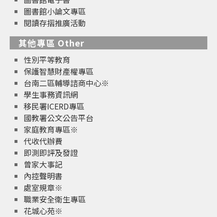
圖書館小論文專區
閱讀存摺推廣活動
其他專區 Other
性別平等教育
保護智慧財產權專區
台南二區輔導諮商中心※
學生事務資訊網
移民署ICERD專區
國教署公文公告平台
家庭教育專區※
代收代辦費
即測即評及發證
曾家大事記
內控聲明書
處室規章※
職業安全衛生專區
花城心苑※