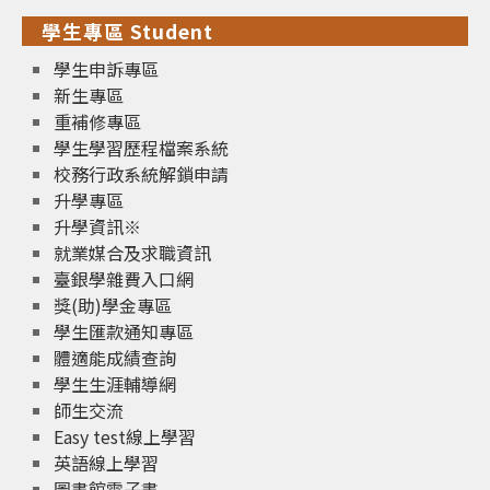
學生專區 Student
學生申訴專區
新生專區
重補修專區
學生學習歷程檔案系統
校務行政系統解鎖申請
升學專區
升學資訊※
就業媒合及求職資訊
臺銀學雜費入口網
獎(助)學金專區
學生匯款通知專區
體適能成績查詢
學生生涯輔導網
師生交流
Easy test線上學習
英語線上學習
圖書館電子書