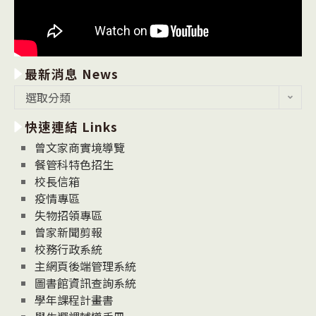
最新消息 News
最
選取分類
新
快速連結 Links
消
息
曾文家商實境導覽
News
餐管科特色招生
校長信箱
疫情專區
失物招領專區
曾家新聞剪報
校務行政系統
主網頁後端管理系統
圖書館資訊查詢系統
學年課程計畫書