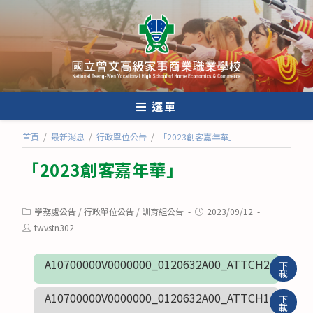
跳
轉
至
主
要
內
選單
容
首頁
/
最新消息
/
行政單位公告
/
「2023創客嘉年華」
「2023創客嘉年華」
Post
Post
學務處公告
/
行政單位公告
/
訓育組公告
2023/09/12
category:
published:
Post
twvstn302
author:
A10700000V0000000_0120632A00_ATTCH2
下
載
A10700000V0000000_0120632A00_ATTCH1
下
載