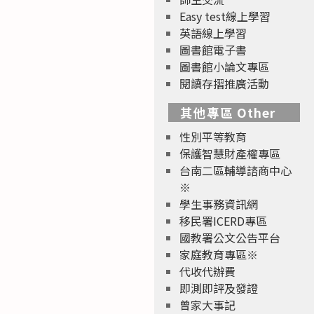
Easy test線上學習
英語線上學習
圖書館電子書
圖書館小論文專區
閱讀存摺推廣活動
其他專區 Other
性別平等教育
保護智慧財產權專區
台南二區輔導諮商中心
※
學生事務資訊網
移民署ICERD專區
國教署公文公告平台
家庭教育專區※
代收代辦費
即測即評及發證
曾家大事記