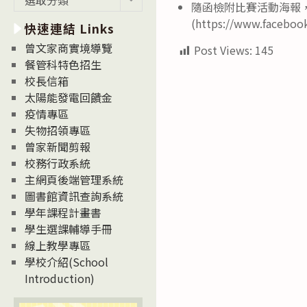
隨函檢附比賽活動海報
新
(https://www.facebo
快速連結 Links
消
息
曾文家商實境導覽
Post Views:
145
News
餐管科特色招生
校長信箱
太陽能發電回饋金
疫情專區
失物招領專區
曾家新聞剪報
校務行政系統
主網頁後端管理系統
圖書館資訊查詢系統
學年課程計畫書
學生選課輔導手冊
線上教學專區
學校介紹(School
Introduction)