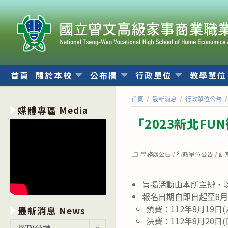
跳
轉
至
主
要
內
首頁
關於本校
公布欄
行政單位
教學單
容
首頁
/
最新消息
/
行政單位公告
/
媒體專區 Media
「2023新北F
Post
學務處公告
/
行政單位公告
/
訓
category:
旨揭活動由本所主辦，
報名日期自即日起至8月
預賽：112年8月19日
最新消息 News
決賽：112年8月20日
最
選取分類