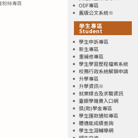
書粉絲專頁
ODF專區
舊版公文系統※
學生專區
Student
學生申訴專區
新生專區
重補修專區
學生學習歷程檔案系統
校務行政系統解鎖申請
升學專區
升學資訊※
就業媒合及求職資訊
臺銀學雜費入口網
獎(助)學金專區
學生匯款通知專區
體適能成績查詢
學生生涯輔導網
師生交流