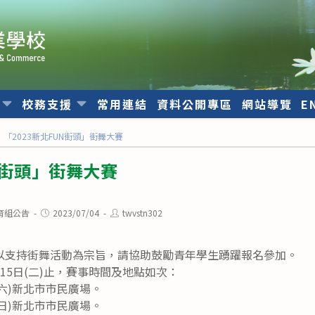
位
校務支援
常用連結
資料公開專區
網站導覽
E
「2023新北FUN街頭」街舞大賽
UN街頭」街舞大賽
Post
Post
育組公告
2023/07/04
twvstn302
published:
author:
以支持街舞活動為宗旨，請協助鼓勵青年學生踴躍報名參加。
15日(二)止，賽事時間及地點如次：
(六)新北市市民廣場。
(日)新北市市民廣場。