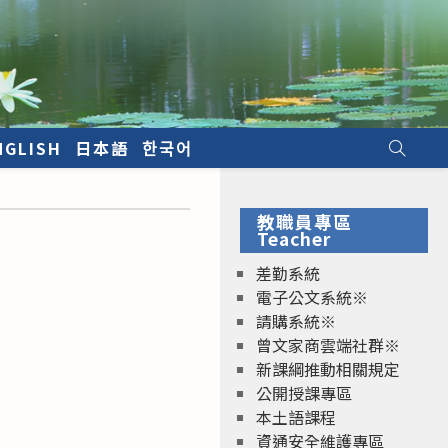
NGLISH
日本語
한국어
教職員專區
Teacher
差勤系統
電子公文系統※
請購系統※
曾文家商雲端社群※
新課綱推動相關規定
公開授課專區
本土語課程
資通安全維護專區