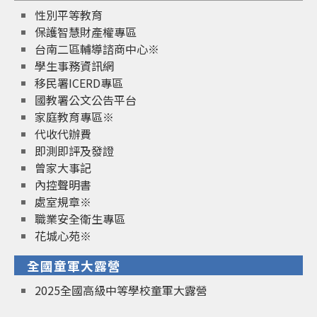
性別平等教育
保護智慧財產權專區
台南二區輔導諮商中心※
學生事務資訊網
移民署ICERD專區
國教署公文公告平台
家庭教育專區※
代收代辦費
即測即評及發證
曾家大事記
內控聲明書
處室規章※
職業安全衛生專區
花城心苑※
全國童軍大露營
2025全國高級中等學校童軍大露營