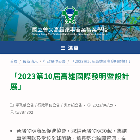
跳
轉
至
主
要
內
選單
容
首頁
/
最新消息
/
行政單位公告
/
「2023第10屆高雄國際發明暨設計展」
「2023第10屆高雄國際發明暨設計
展」
Post
Post
學務處公告
/
行政單位公告
/
訓育組公告
2023/06/29
category:
published:
Post
twvstn302
author:
台灣發明商品促進協會，深耕台灣發明30載，集結
專業團隊及掌控全球脈動，擅長整合跨國資源，有