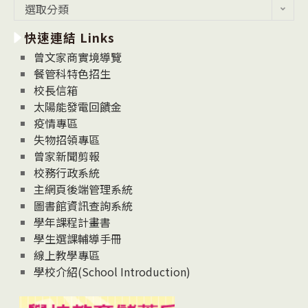
最
選取分類
新
快速連結 Links
消
息
曾文家商實境導覽
News
餐管科特色招生
校長信箱
太陽能發電回饋金
疫情專區
失物招領專區
曾家新聞剪報
校務行政系統
主網頁後端管理系統
圖書館資訊查詢系統
學年課程計畫書
學生選課輔導手冊
線上教學專區
學校介紹(School Introduction)