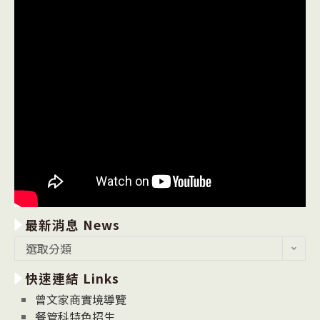
最新消息 News
最
選取分類
新
快速連結 Links
消
息
曾文家商實境導覽
News
餐管科特色招生