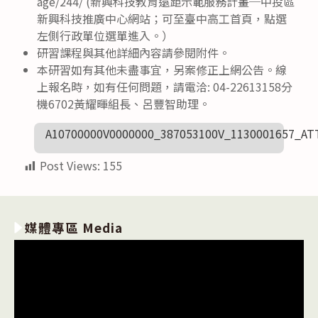
age/244/ (新興科技教育遠距示範服務計畫─中投區
新興科技推廣中心網站；可至臺中高工首頁，點選
左側行政單位選單進入。）
研習課程與其他詳細內容請參閱附件。
本研習如有其他未盡事宜，另案修正上網公告。線
上報名時，如有任何問題，請電洽: 04-22613158分
機6702黃耀暉組長、呂豐智助理。
A10700000V0000000_387053100V_1130001657_AT
Post Views:
155
媒體專區 Media