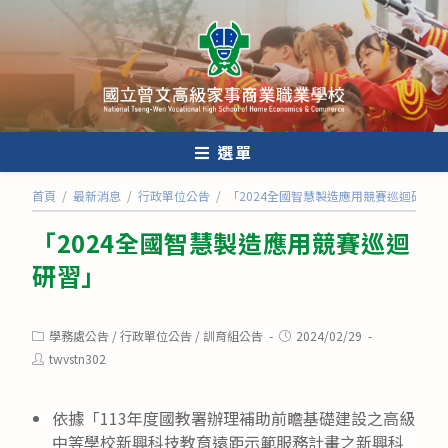
跳
轉
至
主
要
內
選單
容
首頁
/
最新消息
/
行政單位公告
/
「2024全國智慧製造應用競賽巡迴研習」
「2024全國智慧製造應用競賽巡迴
研習」
Post
Post
學務處公告
/
行政單位公告
/
訓育組公告
2024/02/29
category:
published:
Post
twvstn302
author:
依據「113年度國教署辦理補助前瞻基礎建設之高級
中等學校新興科技教育遠距示範服務計畫之新興科