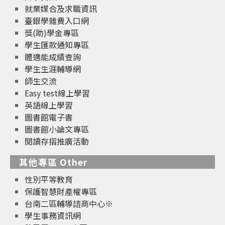
就業媒合及求職資訊
臺銀學雜費入口網
獎(助)學金專區
學生匯款通知專區
體適能成績查詢
學生生涯輔導網
師生交流
Easy test線上學習
英語線上學習
圖書館電子書
圖書館小論文專區
閱讀存摺推廣活動
其他專區 Other
性別平等教育
保護智慧財產權專區
台南二區輔導諮商中心※
學生事務資訊網