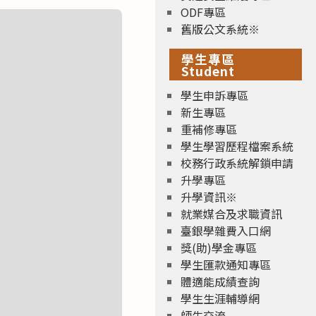
ODF專區
舊版公文系統※
學生專區
Student
學生申訴專區
新生專區
重補修專區
學生學習歷程檔案系統
校務行政系統解鎖申請
升學專區
升學資訊※
就業媒合及求職資訊
臺銀學雜費入口網
獎(助)學金專區
學生匯款通知專區
體適能成績查詢
學生生涯輔導網
師生交流