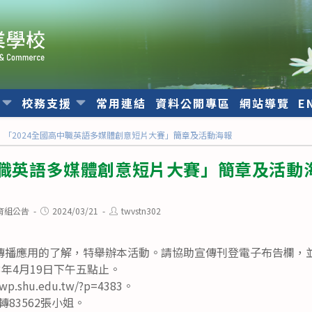
位
校務支援
常用連結
資料公開專區
網站導覽
E
「2024全國高中職英語多媒體創意短片大賽」簡章及活動海報
中職英語多媒體創意短片大賽」簡章及活動
Post
Post
育組公告
2024/03/21
twvstn302
published:
author:
傳播應用的了解，特舉辦本活動。請協助宣傳刊登電子布告欄，
3年4月19日下午五點止。
wp.shu.edu.tw/?p=4383。
5轉83562張小姐。