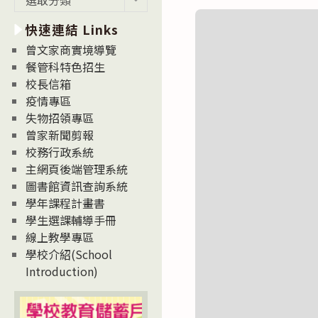
新
快速連結 Links
消
息
曾文家商實境導覽
News
餐管科特色招生
校長信箱
疫情專區
失物招領專區
曾家新聞剪報
校務行政系統
主網頁後端管理系統
圖書館資訊查詢系統
學年課程計畫書
學生選課輔導手冊
線上教學專區
學校介紹(School
Introduction)