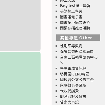
Easy test線上學習
英語線上學習
圖書館電子書
圖書館小論文專區
閱讀存摺推廣活動
其他專區 Other
性別平等教育
保護智慧財產權專區
台南二區輔導諮商中心
※
學生事務資訊網
移民署ICERD專區
國教署公文公告平台
家庭教育專區※
代收代辦費
即測即評及發證
曾家大事記