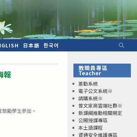
NGLISH
日本語
한국어
教職員專區
海報
Teacher
差勤系統
電子公文系統※
請購系統※
曾文家商雲端社群※
並鼓勵學生參加。
新課綱推動相關規定
公開授課專區
本土語課程
資通安全維護專區