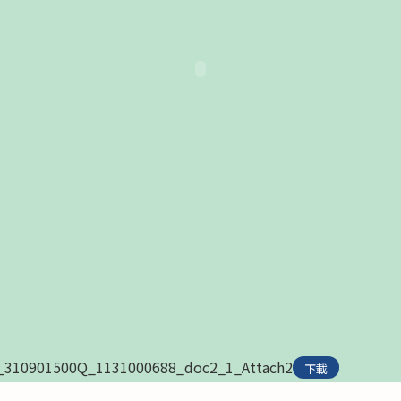
_310901500Q_1131000688_doc2_1_Attach2
下載