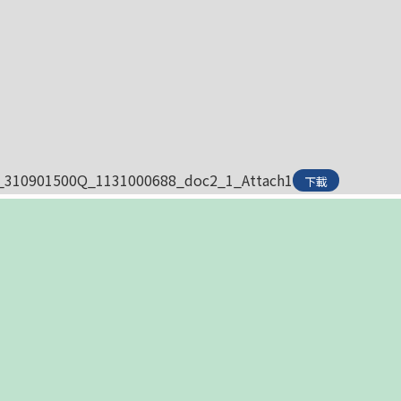
_310901500Q_1131000688_doc2_1_Attach1
下載