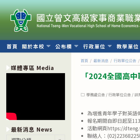
跳
轉
至
主
要
內
首頁
關於本校
公布欄
行政單位
教學單
容
首頁
/
最新消息
/
行政單位公告
/
媒體專區 Media
「2024全國高
Post
學務處公告
/
行政單位公告
/
訓
category:
為增進青年學子對英語
報名期間自即日起至11
活動網頁https://dteng.
最新消息 News
聯絡人：(02)2236822
最
選取分類