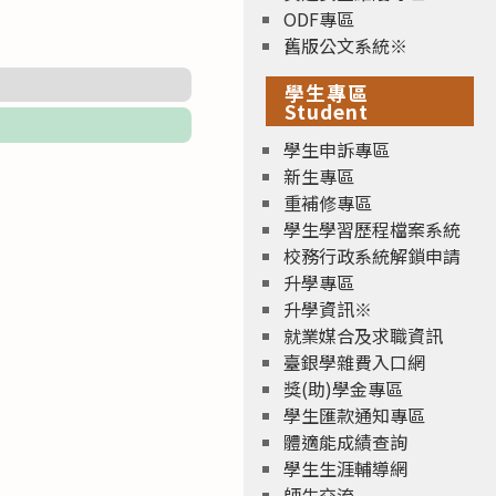
ODF專區
舊版公文系統※
學生專區
Student
學生申訴專區
新生專區
重補修專區
學生學習歷程檔案系統
校務行政系統解鎖申請
升學專區
升學資訊※
就業媒合及求職資訊
臺銀學雜費入口網
獎(助)學金專區
學生匯款通知專區
體適能成績查詢
學生生涯輔導網
師生交流