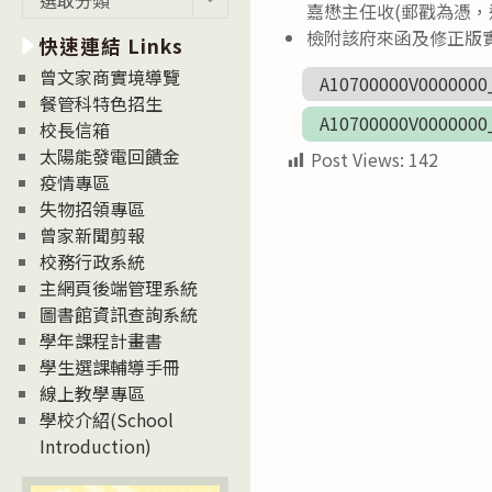
嘉懋主任收(郵戳為憑，
新
檢附該府來函及修正版
快速連結 Links
消
息
曾文家商實境導覽
A10700000V0000000
News
餐管科特色招生
A10700000V0000000
校長信箱
太陽能發電回饋金
Post Views:
142
疫情專區
失物招領專區
曾家新聞剪報
校務行政系統
主網頁後端管理系統
圖書館資訊查詢系統
學年課程計畫書
學生選課輔導手冊
線上教學專區
學校介紹(School
Introduction)