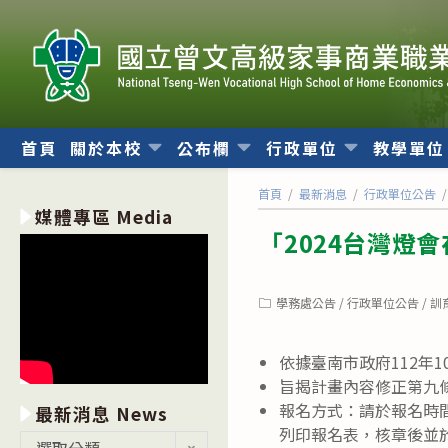
跳
轉
至
主
要
內
首頁
關於本校
公布欄
行政單位
教學單
容
首頁
/
最新消息
/
行政單位公告
/
媒體專區 Media
「2024台灣燈
Post
學務處公告
/
行政單位公告
/
訓
category:
依據臺南市政府112年10
旨揭計畫內容修正第九條
報名方式：請於報名時間
最新消息 News
列印報名表，核章後並於
最
選取分類