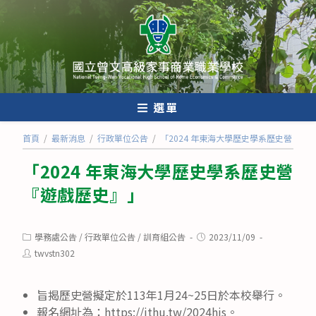
跳
轉
至
主
要
內
選單
容
首頁
/
最新消息
/
行政單位公告
/
「2024 年東海大學歷史學系歷史營『遊
「2024 年東海大學歷史學系歷史營
『遊戲歷史』」
Post
Post
學務處公告
/
行政單位公告
/
訓育組公告
2023/11/09
category:
published:
Post
twvstn302
author:
旨揭歷史營擬定於113年1月24~25日於本校舉行。
報名網址為：https://ithu.tw/2024his。