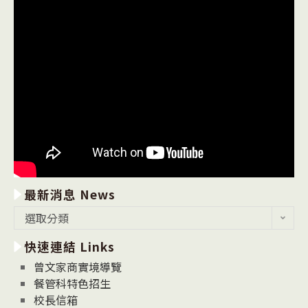
最新消息 News
最
選取分類
新
快速連結 Links
消
息
曾文家商實境導覽
News
餐管科特色招生
校長信箱