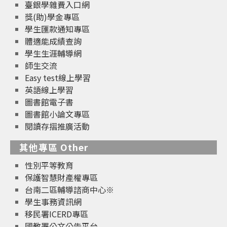
臺銀學雜費入口網
獎(助)學金專區
學生匯款通知專區
體適能成績查詢
學生生涯輔導網
師生交流
Easy test線上學習
英語線上學習
圖書館電子書
圖書館小論文專區
閱讀存摺推廣活動
其他專區 Other
性別平等教育
保護智慧財產權專區
台南二區輔導諮商中心※
學生事務資訊網
移民署ICERD專區
國教署公文公告平台