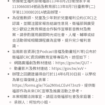
依據衛生福利部衛福部113年8月2日衛授家字第
1130660854號函及教育部113年8月7日臺教學(二)
字第1130080201A號函辦理。
為促進教師、兒童及少年對於兒童權利公約(CRC)之
認識，並關注國家報告結論性意見，衛福部與廣受
兒少歡迎之教育頻道合作製作宣導影音教材及教
案。請參酌運用晨間時光或社會、人權、輔導或綜
合活動領域相關課程廣為宣導，提升兒少權利意
識。
旨揭影音資源(含Podcast音檔及動畫短片等)公布於
衛福部CRC資訊網教育宣導專區內，途徑如下：
網路廣播劇及教材連結：https://gov.tw/QU7。
動畫影片及教材連結：https://gov.tw/xvV。
辦理之回饋建議得自行於114年6月30日前，以學校
為單位填復線上表單：
https://forms.gle/7Ga2MXnLCEvH73nz9，提供衛
福部作為未來CRC宣導及推廣活動之參考。
本案相關洽詢事宜，請逕洽衛福部社會及家庭署：
承辦人：柯怡均小姐。