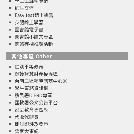
學生生涯輔導網
師生交流
Easy test線上學習
英語線上學習
圖書館電子書
圖書館小論文專區
閱讀存摺推廣活動
其他專區 Other
性別平等教育
保護智慧財產權專區
台南二區輔導諮商中心※
學生事務資訊網
移民署ICERD專區
國教署公文公告平台
家庭教育專區※
代收代辦費
即測即評及發證
曾家大事記