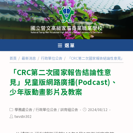
跳
轉
至
主
要
內
選單
容
首頁
/
最新消息
/
行政單位公告
/
「CRC第二次國家報告結論性意見」兒童版網
「CRC第二次國家報告結論性意
見」兒童版網路廣播(Podcast)、
少年版動畫影片及教案
Post
Post
學務處公告
/
行政單位公告
/
訓育組公告
2024/08/12
category:
published:
Post
twvstn302
author: