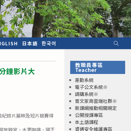
NGLISH
日本語
한국어
教職員專區
三分鐘影片大
Teacher
差勤系統
電子公文系統※
請購系統※
曾文家商雲端社群※
新課綱推動相關規定
公開授課專區
秀紀錄片展映及短片競賽得
本土語課程
資通安全維護專區
博物館放映室、木更咖啡、國王