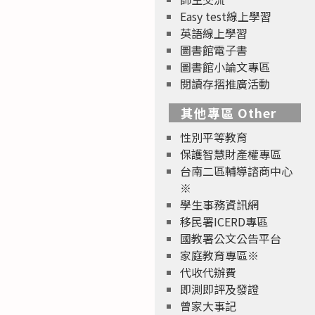
Easy test線上學習
英語線上學習
圖書館電子書
圖書館小論文專區
閱讀存摺推廣活動
其他專區 Other
性別平等教育
保護智慧財產權專區
台南二區輔導諮商中心
※
學生事務資訊網
移民署ICERD專區
國教署公文公告平台
家庭教育專區※
代收代辦費
即測即評及發證
曾家大事記