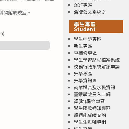
ODF專區
舊版公文系統※
立博物館放映室。
學生專區
Student
n)
學生申訴專區
新生專區
重補修專區
學生學習歷程檔案系統
校務行政系統解鎖申請
升學專區
升學資訊※
就業媒合及求職資訊
臺銀學雜費入口網
獎(助)學金專區
學生匯款通知專區
體適能成績查詢
學生生涯輔導網
師生交流