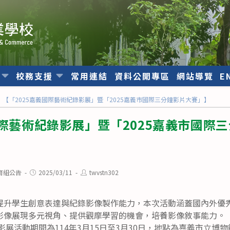
位
校務支援
常用連結
資料公開專區
網站導覽
E
【「2025嘉義國際藝術紀錄影展」暨「2025嘉義市國際三分鐘影片大賽」】
國際藝術紀錄影展」暨「2025嘉義市國際
Post
Post
育組公告
2025/03/11
twvstn302
published:
author:
提升學生創意表達與紀錄影像製作能力，本次活動涵蓋國內外優
影像展現多元視角、提供觀摩學習的機會，培養影像敘事能力。
錄影展活動期間為114年3月15日至3月30日，地點為嘉義市立