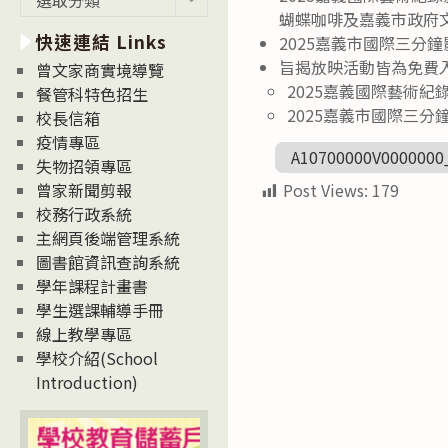
新
蝴蝶咖啡及嘉義市政府
快速連結 Links
消
2025嘉義市國際三分
息
旨揭放映活動皆為免費
曾文家商實境導覽
News
2025嘉義國際藝術紀錄影展(h
餐管科特色招生
2025嘉義市國際三分鐘影片大賽
校長信箱
疫情專區
A10700000V0000000
失物招領專區
Post Views:
179
曾家新聞剪報
校務行政系統
主網頁後端管理系統
圖書館資訊查詢系統
學年課程計畫書
學生選課輔導手冊
線上教學專區
學校介紹(School
Introduction)