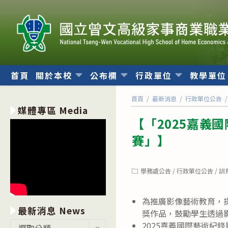
跳
轉
至
主
要
內
首頁
關於本校
公布欄
行政單位
教學單
容
首頁
/
最新消息
/
行政單位公告
/
媒體專區 Media
【「2025嘉義
賽」】
Post
學務處公告
/
行政單位公告
/
訓
category:
為推廣影像藝術教育，
最新消息 News
獎作品，鼓勵學生透過
最
2025嘉義國際藝術紀
選取分類