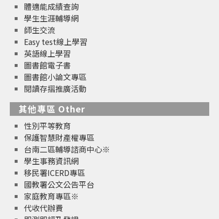
體適能成績查詢
學生生涯輔導網
師生交流
Easy test線上學習
英語線上學習
圖書館電子書
圖書館小論文專區
閱讀存摺推廣活動
其他專區 Other
性別平等教育
保護智慧財產權專區
台南二區輔導諮商中心※
學生事務資訊網
移民署ICERD專區
國教署公文公告平台
家庭教育專區※
代收代辦費