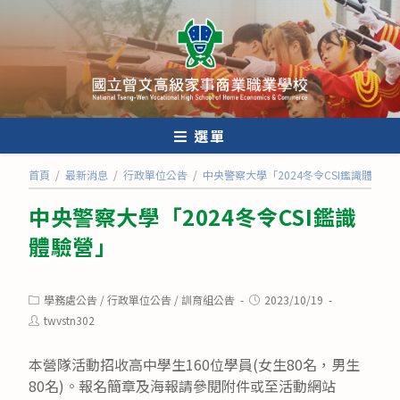
跳
轉
至
主
要
內
選單
容
首頁
/
最新消息
/
行政單位公告
/
中央警察大學「2024冬令CSI鑑識體驗營
中央警察大學「2024冬令CSI鑑識
體驗營」
Post
Post
學務處公告
/
行政單位公告
/
訓育組公告
2023/10/19
category:
published:
Post
twvstn302
author:
本營隊活動招收高中學生160位學員(女生80名，男生
80名)。報名簡章及海報請參閱附件或至活動網站