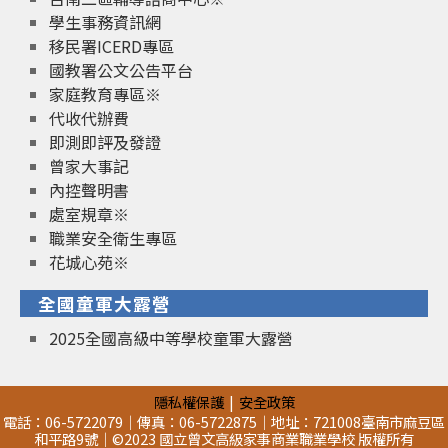
學生事務資訊網
移民署ICERD專區
國教署公文公告平台
家庭教育專區※
代收代辦費
即測即評及發證
曾家大事記
內控聲明書
處室規章※
職業安全衛生專區
花城心苑※
全國童軍大露營
2025全國高級中等學校童軍大露營
隱私權保護
安全政策
電話：06-5722079｜傳真：06-5722875｜地址：721008臺南市麻豆區
和平路9號｜©2023 國立曾文高級家事商業職業學校 版權所有