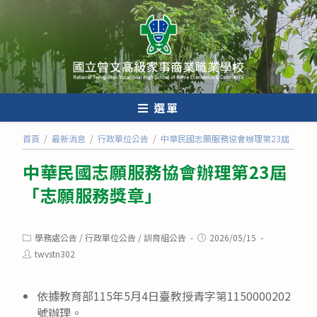
跳
轉
至
主
要
內
選單
容
首頁
/
最新消息
/
行政單位公告
/
中華民國志願服務協會辦理第23屆「志願
中華民國志願服務協會辦理第23屆
「志願服務獎章」
Post
Post
學務處公告
/
行政單位公告
/
訓育組公告
2026/05/15
category:
published:
Post
twvstn302
author:
依據教育部115年5月4日臺教授青字第1150000202
號辦理。