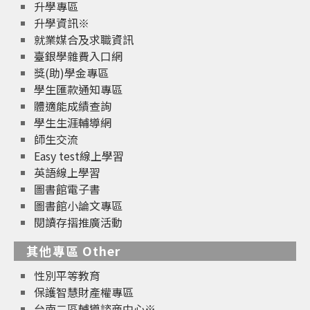
升學專區
升學資訊※
就業媒合及求職資訊
臺銀學雜費入口網
獎(助)學金專區
學生匯款通知專區
體適能成績查詢
學生生涯輔導網
師生交流
Easy test線上學習
英語線上學習
圖書館電子書
圖書館小論文專區
閱讀存摺推廣活動
其他專區 Other
性別平等教育
保護智慧財產權專區
台南二區輔導諮商中心※