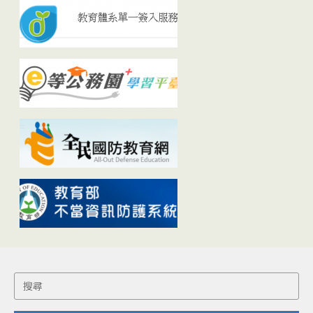
Search
for: