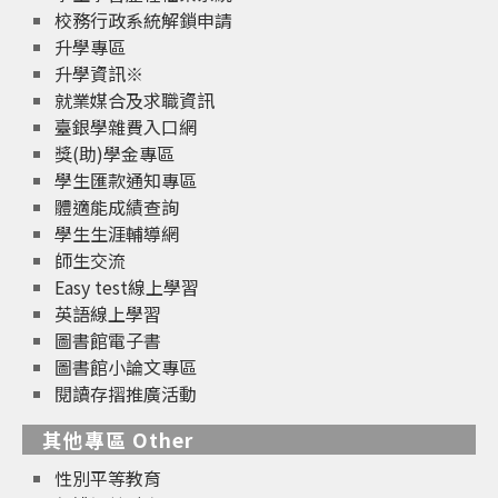
校務行政系統解鎖申請
升學專區
升學資訊※
就業媒合及求職資訊
臺銀學雜費入口網
獎(助)學金專區
學生匯款通知專區
體適能成績查詢
學生生涯輔導網
師生交流
Easy test線上學習
英語線上學習
圖書館電子書
圖書館小論文專區
閱讀存摺推廣活動
其他專區 Other
性別平等教育