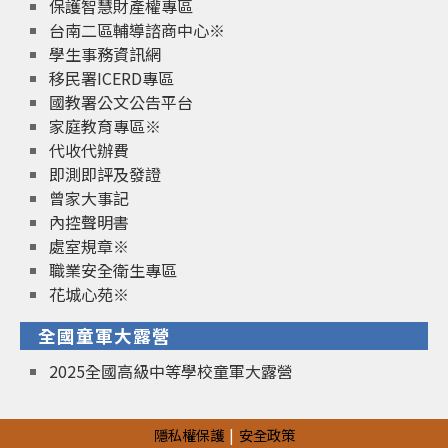
保護智慧財產權專區
台南二區輔導諮商中心※
學生事務資訊網
移民署ICERD專區
國教署公文公告平台
家庭教育專區※
代收代辦費
即測即評及發證
曾家大事記
內控聲明書
處室規章※
職業安全衛生專區
花城心苑※
全國童軍大露營
2025全國高級中等學校童軍大露營
隱私權保護
安全政策