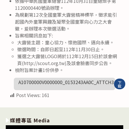
依據中華民國童軍總會112年10月31日童總燦字第
1120000440號函辦理。
為規劃第12次全國童軍大露營精神標竿，徵求能引
起國內外童軍興趣及凝聚全國童軍向心力之大會
徽，爰辦理本次徵選活動。
旨案相關訊息如下:
大露營主題：童心協力、懷抱國際、邁向永續。
徵選時間：自即日起至112年11月30日止。
獲選之大露營LOGO將於112年12月15日於該會網
頁(http://scout.org.tw)及該會臉書同步公告。
檢附旨案計畫1份供參。
A10700000V0000000_0153243AA0C_ATTCH3
下
載
Post Views:
161
媒體專區 Media