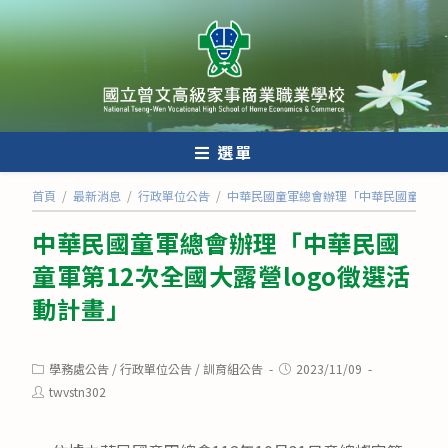
跳
轉
至
主
要
內
選單
容
首頁
/
最新消息
/
行政單位公告
/
中華民國童軍總會辦理「中華民國童軍第1
中華民國童軍總會辦理「中華民國
童軍第12次全國大露營logo徵選活
動計畫」
Post
Post
學務處公告
/
行政單位公告
/
訓育組公告
2023/11/09
category:
published:
Post
twvstn302
author: