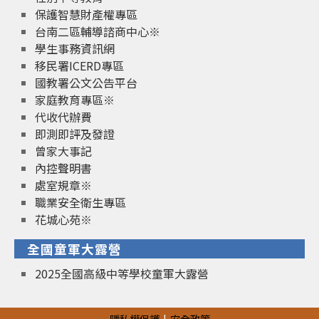
保護智慧財產權專區
台南二區輔導諮商中心※
學生事務資訊網
移民署ICERD專區
國教署公文公告平台
家庭教育專區※
代收代辦費
即測即評及發證
曾家大事記
內控聲明書
處室規章※
職業安全衛生專區
花城心苑※
全國童軍大露營
2025全國高級中等學校童軍大露營
隱私權保護
安全政策