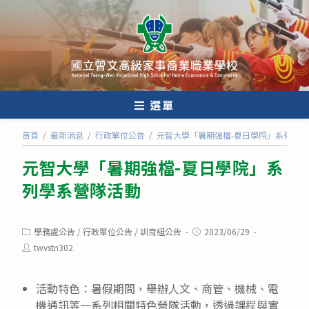
跳
轉
至
主
要
內
選單
容
首頁
/
最新消息
/
行政單位公告
/
元智大學「暑期強檔-夏日學院」系列學
元智大學「暑期強檔-夏日學院」系
列學系營隊活動
Post
Post
學務處公告
/
行政單位公告
/
訓育組公告
2023/06/29
category:
published:
Post
twvstn302
author:
活動特色：暑假期間，舉辦人文、商管、機械、電
機通訊等一系列相關特色營隊活動，透過課程與實