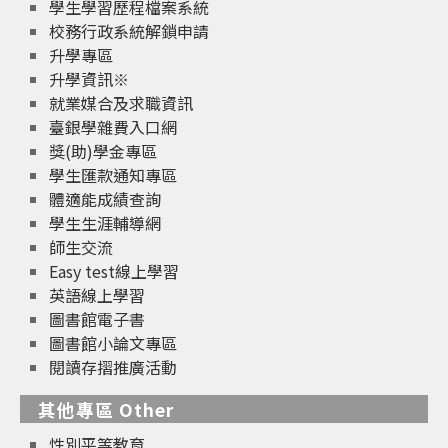
學生學習歷程檔案系統
校務行政系統解鎖申請
升學專區
升學資訊※
就業媒合及求職資訊
臺銀學雜費入口網
獎(助)學金專區
學生匯款通知專區
體適能成績查詢
學生生涯輔導網
師生交流
Easy test線上學習
英語線上學習
圖書館電子書
圖書館小論文專區
閱讀存摺推廣活動
其他專區 Other
性別平等教育