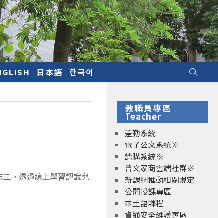
NGLISH
日本語
한국어
教職員專區
Teacher
差勤系統
電子公文系統※
請購系統※
曾文家商雲端社群※
志工，透過線上學習認識兒
新課綱推動相關規定
公開授課專區
本土語課程
資通安全維護專區