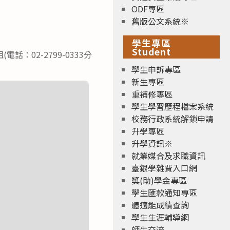
ODF專區
舊版公文系統※
學生專區
Student
02-2799-0333分
學生申訴專區
新生專區
重補修專區
學生學習歷程檔案系統
校務行政系統解鎖申請
升學專區
升學資訊※
就業媒合及求職資訊
臺銀學雜費入口網
獎(助)學金專區
學生匯款通知專區
體適能成績查詢
學生生涯輔導網
師生交流