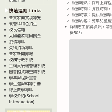
服務地點：採線上課程
新
服務時間：彈性時間，
快速連結 Links
消
服務時數：提供服務學
息
曾文家商實境導覽
服務內容：蒐集兒童權
News
餐管科特色招生
詳細志工招募資訊，請參
校長信箱
機505)
太陽能發電回饋金
疫情專區
失物招領專區
曾家新聞剪報
校務行政系統
主網頁後端管理系統
圖書館資訊查詢系統
學年課程計畫書
學生選課輔導手冊
線上教學專區
學校介紹(School
Introduction)