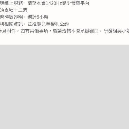
與線上服務，請至本會1420Hz兒少發聲平台
須累積十二週
習時數證明，總計6小時
利相關資訊，並推廣兒童權利公約
見附件，如有其他事項，惠請洽詢本會承辦窗口，研發組吳小姐(電話：