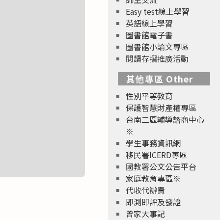
Easy test線上學習
英語線上學習
圖書館電子書
圖書館小論文專區
閱讀存摺推廣活動
其他專區 Other
性別平等教育
保護智慧財產權專區
台南二區輔導諮商中心
※
學生事務資訊網
移民署ICERD專區
國教署公文公告平台
家庭教育專區※
代收代辦費
即測即評及發證
曾家大事記