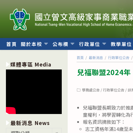
跳
轉
至
主
要
內
首頁
關於本校
公布欄
行政單位
教學單
容
首頁
/
最新消息
/
行政單位公告
/
媒體專區 Media
兒福聯盟2024
Post
學務處公告
/
行政單位公告
/
訓
category:
兒福聯盟長期致力於推
童權利，將學習轉化為
報名資訊摘敘如下：
最新消息 News
志工資格年滿14歲至未
最
選取分類