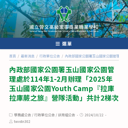
跳
轉
至
主
要
內
選單
容
首頁
/
最新消息
/
行政單位公告
/
內政部國家公園署玉山國家公園管理處於114
內政部國家公園署玉山國家公園管
理處於114年1-2月辦理「2025年
玉山國家公園Youth Camp『拉庫
拉庫蕨之旅』營隊活動」共計2梯次
Post
Post
學務處公告
/
行政單位公告
/
訓育組公告
2024/10/22
category:
published:
Post
twvstn302
author: