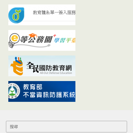
Search
for: