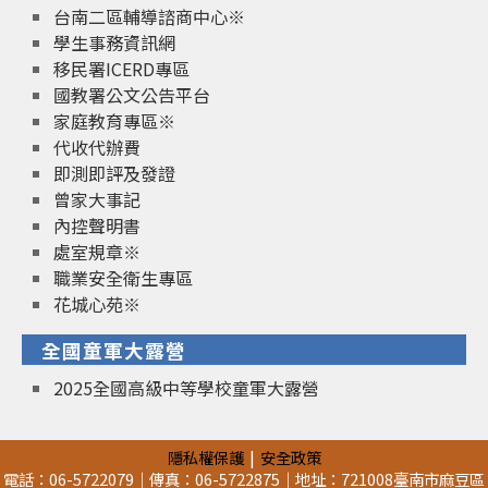
台南二區輔導諮商中心※
學生事務資訊網
移民署ICERD專區
國教署公文公告平台
家庭教育專區※
代收代辦費
即測即評及發證
曾家大事記
內控聲明書
處室規章※
職業安全衛生專區
花城心苑※
全國童軍大露營
2025全國高級中等學校童軍大露營
隱私權保護
安全政策
電話：06-5722079｜傳真：06-5722875｜地址：721008臺南市麻豆區