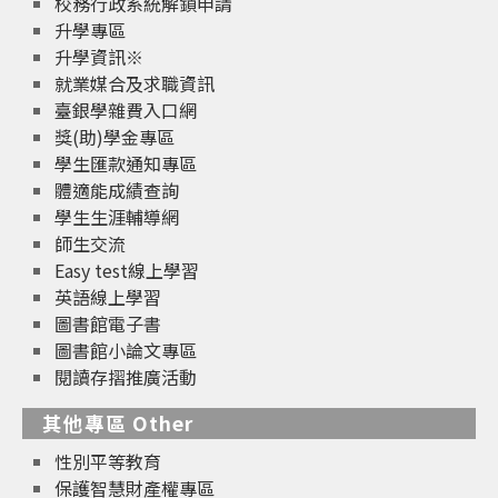
校務行政系統解鎖申請
升學專區
升學資訊※
就業媒合及求職資訊
臺銀學雜費入口網
獎(助)學金專區
學生匯款通知專區
體適能成績查詢
學生生涯輔導網
師生交流
Easy test線上學習
英語線上學習
圖書館電子書
圖書館小論文專區
閱讀存摺推廣活動
其他專區 Other
性別平等教育
保護智慧財產權專區