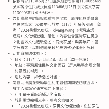
依教育部113年6月27日臺教綜(六)字第1130066469
號函轉原住民族委員會113年6月25日原民發文字第
1130003817號函辦理。
為促進學生認識與尊重原住民族，原住民族委員會
原住民族文化發展中心於本（113）年暑假期間，舉
辦「2024暑假怎麼玩．kivangavang（排灣族語：
遊玩）文化暢遊趣」活動，內容包含臺灣原住民族
文化園區文化體驗活動、傳統家屋、樂舞展演、藝
文展覽等，以期透過寓教於樂方式促進全民原教。
活動資訊略述如下：
日期：113年7月1日至8月31日（周一休園）。
地點：臺灣原住民族文化園區（屏東縣瑪家鄉北葉
村風景104號）。
活動內容：詳參活動計畫。
請協助推廣並鼓勵學生利用暑假期間造訪該園區，
該中心建議宣傳方式如下供參：
利用電子看版輪播活動海報。
於跑馬燈輪播文字，參考文案如次：
「2024暑假怎麼玩，原民文化暢遊趣，造訪原住