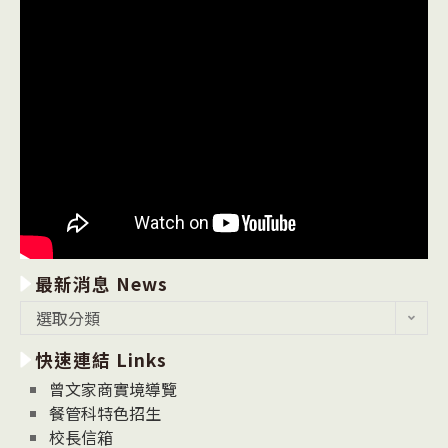
最新消息 News
最
選取分類
新
快速連結 Links
消
息
曾文家商實境導覽
News
餐管科特色招生
校長信箱