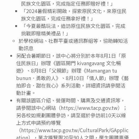
民族文化園區，完成指定任務即贈好禮！」
「2024暑假精彩開啟，探索原民文化，來原住民
族文化園區，完成任務拿好禮！」
「今夏最酷玩法，造訪原住民族文化園區，完成
挑戰即贈精美禮品！」
於學校網站、社群平臺或通訊群組等，協助轉知活
動訊息
另配合暑期節日，該中心將分別於本年8月1日「原
住民族日」辦理《園區開門 kivangavang 文化暢
遊》、8月8日「父親節」辦理《Mamangan tu
bunun．勇敢的人》、8月10日「情人節」辦理《藝
拍即合．甜在我心》系列活動，詳細資訊請參閱活
動計畫。
有關該園區介紹、營運時間、購票及交通資訊等，
請參閱該中心網站（https://www.tacp.gov.tw）；
另各校如規劃團體參訪，請至遲於參訪前10天以線
上方式申請預約導覽
（https://www.tacp.gov.tw/CulturalPark/GApplic
ation），單次導覽限20至90人之間，學生團體票優