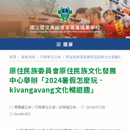
跳
轉
至
主
要
內
選單
容
首頁
/
最新消息
/
行政單位公告
/
原住民族委員會原住民族文化發展中心舉辦「2
原住民族委員會原住民族文化發展
中心舉辦「2024暑假怎麼玩．
kivangavang文化暢遊趣」
Post
Post
學務處公告
/
行政單位公告
/
訓育組公告
2024/07/08
category:
published:
Post
twvstn302
author: