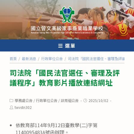
跳
轉
至
主
要
內
選單
容
首頁
/
最新消息
/
行政單位公告
/
司法院「國民法官選任、審理及評議程序
司法院「國民法官選任、審理及評
議程序」教育影片播放連結網址
Post
Post
學務處公告
/
行政單位公告
/
訓育組公告
2025/10/02
category:
published:
Post
twvstn302
author:
依教育部114年9月12日臺教學(二)字第
1140095483A號函辦理。