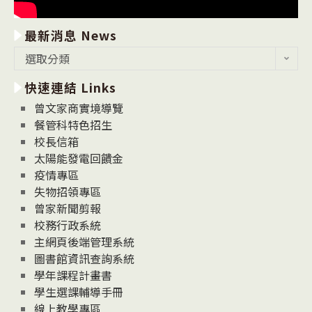
最新消息 News
最
選取分類
新
快速連結 Links
消
息
曾文家商實境導覽
News
餐管科特色招生
校長信箱
太陽能發電回饋金
疫情專區
失物招領專區
曾家新聞剪報
校務行政系統
主網頁後端管理系統
圖書館資訊查詢系統
學年課程計畫書
學生選課輔導手冊
線上教學專區