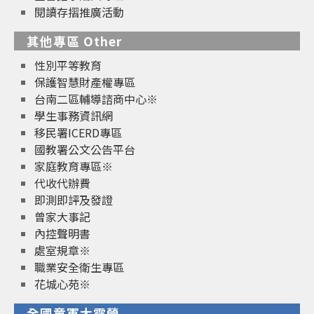
閱讀存摺推廣活動
其他專區 Other
性別平等教育
保護智慧財產權專區
台南二區輔導諮商中心※
學生事務資訊網
移民署ICERD專區
國教署公文公告平台
家庭教育專區※
代收代辦費
即測即評及發證
曾家大事記
內控聲明書
處室規章※
職業安全衛生專區
花城心苑※
全國童軍大露營