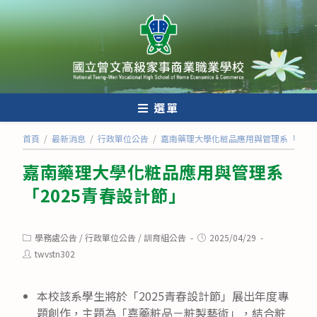
跳
轉
至
主
要
內
選單
容
首頁
/
最新消息
/
行政單位公告
/
嘉南藥理大學化粧品應用與管理系「202
嘉南藥理大學化粧品應用與管理系
「2025青春設計節」
Post
Post
學務處公告
/
行政單位公告
/
訓育組公告
2025/04/29
category:
published:
Post
twvstn302
author:
本校該系學生將於「2025青春設計節」展出年度專
題創作，主題為「嘉藥粧品－粧製藝術」，結合粧