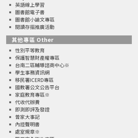
英語線上學習
圖書館電子書
圖書館小論文專區
閱讀存摺推廣活動
其他專區 Other
性別平等教育
保護智慧財產權專區
台南二區輔導諮商中心※
學生事務資訊網
移民署ICERD專區
國教署公文公告平台
家庭教育專區※
代收代辦費
即測即評及發證
曾家大事記
內控聲明書
處室規章※