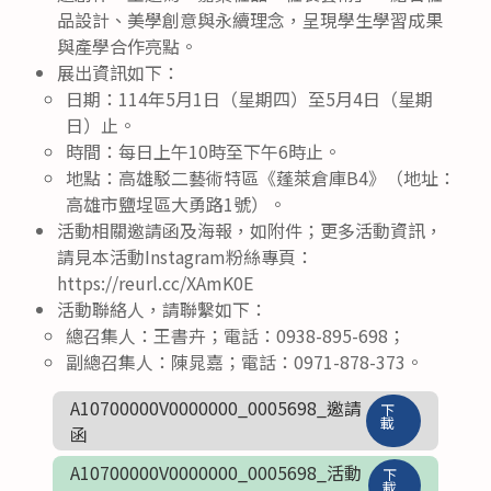
品設計、美學創意與永續理念，呈現學生學習成果
與產學合作亮點。
展出資訊如下：
日期：114年5月1日（星期四）至5月4日（星期
日）止。
時間：每日上午10時至下午6時止。
地點：高雄駁二藝術特區《蓬萊倉庫B4》（地址：
高雄市鹽埕區大勇路1號）。
活動相關邀請函及海報，如附件；更多活動資訊，
請見本活動Instagram粉絲專頁：
https://reurl.cc/XAmK0E
活動聯絡人，請聯繫如下：
總召集人：王書卉；電話：0938-895-698；
副總召集人：陳晁嘉；電話：0971-878-373。
A10700000V0000000_0005698_邀請
下
載
函
A10700000V0000000_0005698_活動
下
載