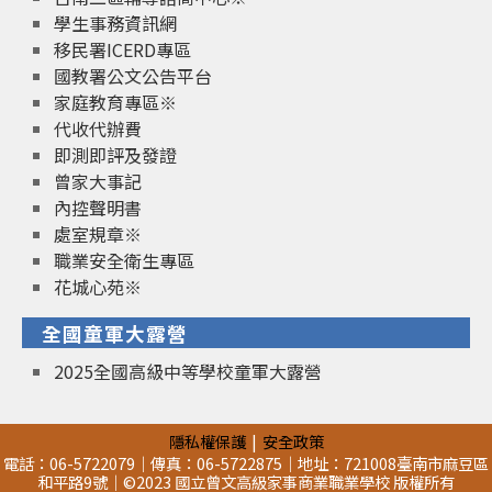
學生事務資訊網
移民署ICERD專區
國教署公文公告平台
家庭教育專區※
代收代辦費
即測即評及發證
曾家大事記
內控聲明書
處室規章※
職業安全衛生專區
花城心苑※
全國童軍大露營
2025全國高級中等學校童軍大露營
隱私權保護
安全政策
電話：06-5722079｜傳真：06-5722875｜地址：721008臺南市麻豆區
和平路9號｜©2023 國立曾文高級家事商業職業學校 版權所有