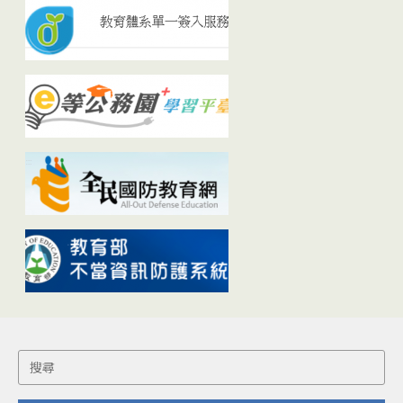
Search
for: