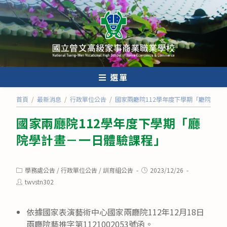
跳
轉
至
主
要
內
選單
容
首頁
/
最新消息
/
行政單位公告
/
國家兩廳院112學年度下學期「廳院學計
國家兩廳院112學年度下學期「廳
院學計畫－一日體驗課程」
Post
Post
學務處公告
/
行政單位公告
/
訓育組公告
2023/12/26
category:
published:
Post
twvstn302
author:
依據國家表演藝術中心國家兩廳院112年12月18日
兩廳院藝推字第1121002053號函。