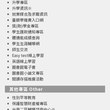
升學專區
升學資訊※
就業媒合及求職資訊
臺銀學雜費入口網
獎(助)學金專區
學生匯款通知專區
體適能成績查詢
學生生涯輔導網
師生交流
Easy test線上學習
英語線上學習
圖書館電子書
圖書館小論文專區
閱讀存摺推廣活動
其他專區 Other
性別平等教育
保護智慧財產權專區
台南二區輔導諮商中心※