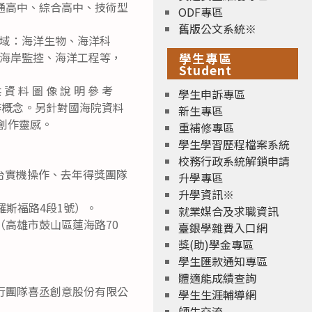
通高中、綜合高中、技術型
ODF專區
舊版公文系統※
領域：海洋生物、海洋科
海岸監控、海洋工程等，
學生專區
Student
 料 圖 像 說 明 參 考
學生申訴專區
其創作概念。另針對國海院資料
新生專區
找到創作靈感。
重補修專區
學生學習歷程檔案系統
校務行政系統解鎖申請
台實機操作、去年得獎團隊
升學專區
升學資訊※
市羅斯福路4段1號）。
就業媒合及求職資訊
教室（高雄市鼓山區蓮海路70
臺銀學雜費入口網
獎(助)學金專區
學生匯款通知專區
體適能成績查詢
其執行團隊喜丞創意股份有限公
學生生涯輔導網
師生交流