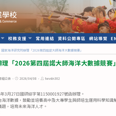
位
校務支援
常用連結
資料公開專區
網站導覽
E
國家海洋研究院辦理「2026第四屆諾大師海洋大數據競賽」
理「2026第四屆諾大師海洋大數據競賽
Post
Post
育組公告
2026/04/08
twvstn302
published:
author:
年3月27日國研綜字第1150001927號函辦理。
S平台海洋數據，鼓勵並培養高中及大專學生與師培生運用科學知識
議題，培育未來海洋人才。
：