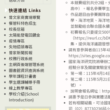
本競賽組別共分2組，
新
高中）。報名參賽學生
快速連結 Links
消
作品題目由參賽團隊自
息
曾文家商實境導覽
學、海洋地質、海洋地
News
餐管科特色招生
並鼓勵結合聯合國永續
校長信箱
初賽報名只要提交500字
太陽能發電回饋金
（https://reu
疫情專區
集，提供海洋議題發想範例
失物招領專區
請有意參與者自115年
曾家新聞剪報
https://sites.google
校務行政系統
國家海洋研究院將舉辦
主網頁後端管理系統
經驗分享及關鍵實驗室
圖書館資訊查詢系統
第一場：115年4月14
學年課程計畫書
第二場：115年5月21
學生選課輔導手冊
號）。
線上教學專區
說明會報名網址：https://
學校介紹(School
請惠予是日參與實體活
Introduction)
若有相關疑義，可洽國家
司（02）87730236