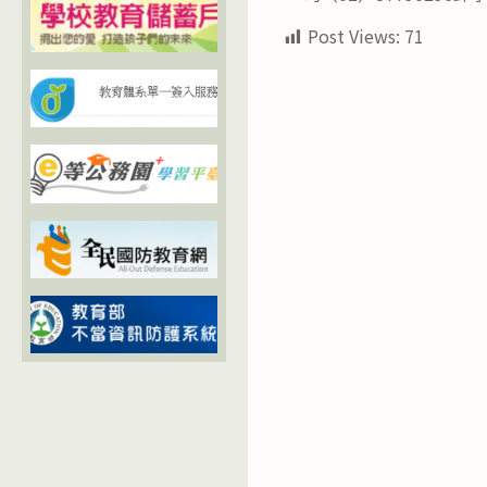
Post Views:
71