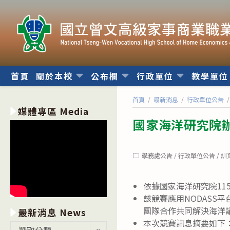
跳
轉
至
主
要
內
首頁
關於本校
公布欄
行政單位
教學單
容
首頁
/
最新消息
/
行政單位公告
/
媒體專區 Media
國家海洋研究院辦
Post
學務處公告
/
行政單位公告
/
訓
category:
依據國家海洋研究院115
該競賽應用NODAS
團隊合作共同解決海洋
最新消息 News
本次競賽訊息摘要如下
最
選取分類