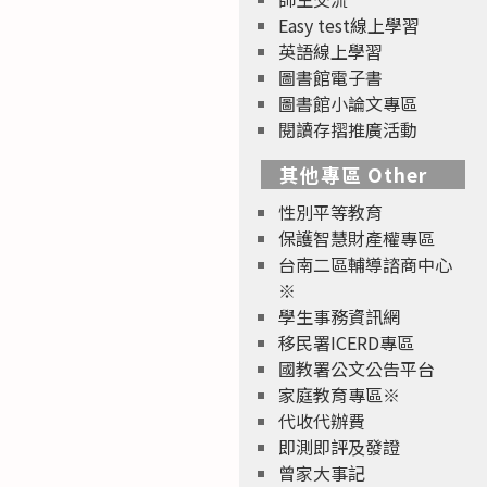
Easy test線上學習
英語線上學習
圖書館電子書
圖書館小論文專區
閱讀存摺推廣活動
其他專區 Other
性別平等教育
保護智慧財產權專區
台南二區輔導諮商中心
※
學生事務資訊網
移民署ICERD專區
國教署公文公告平台
家庭教育專區※
代收代辦費
即測即評及發證
曾家大事記