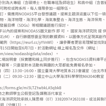
分別為大專組（含碩博士、在職專班及師培生）和高中組（含普
可跨校或跨系所，每人僅限參加一組隊伍。
訂，需應用NODASS平台發想議題。提案主題須涵蓋以下任一
物、海洋物理、海洋化學、海氣象整合、海洋生態、海洋保育、
發展目標（SDGs）等相關議題進行探討。
以內的提案和NODASS圖文創作 即 可 。 國家海洋研究院 提 供 資
rl.cc/bDKEzM），自行篩選想要呈現的數據資料，以圖像方式呈現
（https://reurl.cc/yYVnWl），讓參賽者更容易理解並
4月15日開始至6月7日，於活動網址 線上報名及交件（網址：
.com/view/nodassbigdata/index）。
二場說明會（採實體和線上同步進行），包含NODASS資料庫平
參觀等，只要是對本活動有興趣的大眾都能免費報名參加。
日（四）13:30~16:00，國立臺灣大學地質系213會議室（台北
日（二）09:30~12:30，國立中山大學海洋科學學院MA3040
forms.gle/mi5LTZtwbkLA5qbk8
動之教師學生公假登記及課務派代事宜。
海洋研究院承辦人陳思樺（07）3382097#263108，或洽
邱小姐（分機13）。