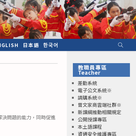
NGLISH
日本語
한국어
教職員專區
」
Teacher
差勤系統
電子公文系統※
請購系統※
曾文家商雲端社群※
新課綱推動相關規定
解決問題的能力，同時促進
公開授課專區
本土語課程
資通安全維護專區