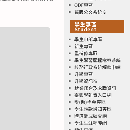
ODF專區
舊版公文系統※
學生專區
Student
學生申訴專區
新生專區
重補修專區
學生學習歷程檔案系統
校務行政系統解鎖申請
升學專區
升學資訊※
就業媒合及求職資訊
臺銀學雜費入口網
獎(助)學金專區
學生匯款通知專區
體適能成績查詢
學生生涯輔導網
師生交流