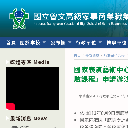
跳
轉
至
主
要
內
首頁
關於本校
公布欄
行政單位
教學單
容
首頁
/
最新消息
/
行政單位公告
/
媒體專區 Media
國家表演藝術中
驗課程」申請辦
Post
學務處公告
/
行政單位公告
/
訓
category:
依據113年8月9日兩廳院
最新消息 News
國家兩廳院「廳院學計
最
術各種面向。藝術家藉
選取分類