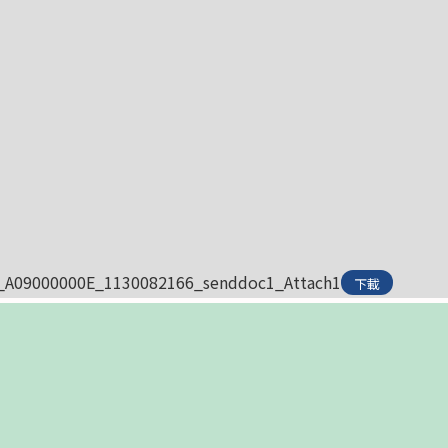
_A09000000E_1130082166_senddoc1_Attach1
下載