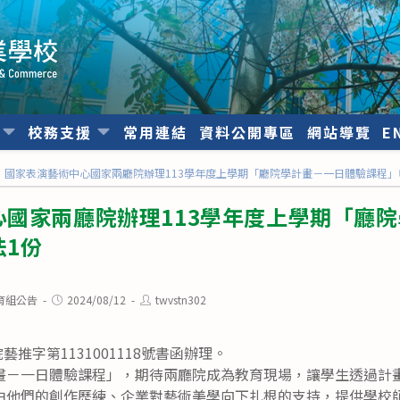
位
校務支援
常用連結
資料公開專區
網站導覽
E
國家表演藝術中心國家兩廳院辦理113學年度上學期「廳院學計畫－一日體驗課程」
心國家兩廳院辦理113學年度上學期「廳
法1份
Post
Post
育組公告
2024/08/12
twvstn302
published:
author:
藝推字第1131001118號書函辦理。
畫－一日體驗課程」，期待兩廳院成為教育現場，讓學生透過計
由他們的創作歷練、企業對藝術美學向下扎根的支持，提供學校