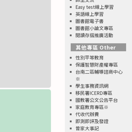
Easy test線上學習
英語線上學習
圖書館電子書
圖書館小論文專區
閱讀存摺推廣活動
其他專區 Other
性別平等教育
保護智慧財產權專區
台南二區輔導諮商中心
※
學生事務資訊網
移民署ICERD專區
國教署公文公告平台
家庭教育專區※
代收代辦費
即測即評及發證
曾家大事記