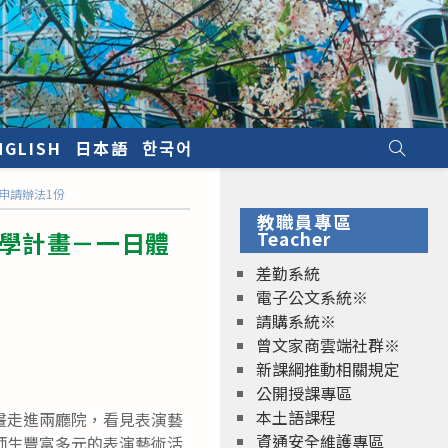
NGLISH
日本語
한국어
申請辦法1份
教職員專區
院學計畫－一日體
Teacher
差勤系統
電子公文系統※
請購系統※
曾文家商雲端社群※
新課綱推動相關規定
公開授課專區
本土語課程
畫走進兩廳院，看見表演藝
資通安全維護專區
師生豐富多元的表演藝術活