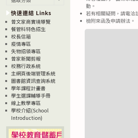
新
動。
快速連結 Links
消
若有相關疑問，請電洽該場
息
檢附來函及申請辦法。
曾文家商實境導覽
News
餐管科特色招生
校長信箱
疫情專區
失物招領專區
曾家新聞剪報
校務行政系統
主網頁後端管理系統
圖書館資訊查詢系統
學年課程計畫書
學生選課輔導手冊
線上教學專區
學校介紹(School
Introduction)