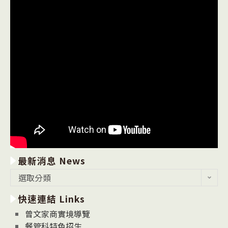
最新消息 News
最
選取分類
新
快速連結 Links
消
息
曾文家商實境導覽
News
餐管科特色招生