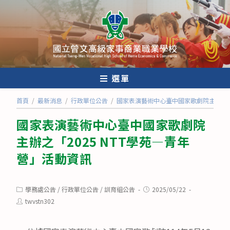
跳
轉
至
主
要
內
選單
容
首頁
/
最新消息
/
行政單位公告
/
國家表演藝術中心臺中國家歌劇院主辦之「2
國家表演藝術中心臺中國家歌劇院
主辦之「2025 NTT學苑—青年
營」活動資訊
Post
Post
學務處公告
/
行政單位公告
/
訓育組公告
2025/05/22
category:
published:
Post
twvstn302
author: