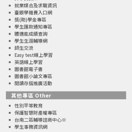
就業媒合及求職資訊
臺銀學雜費入口網
獎(助)學金專區
學生匯款通知專區
體適能成績查詢
學生生涯輔導網
師生交流
Easy test線上學習
英語線上學習
圖書館電子書
圖書館小論文專區
閱讀存摺推廣活動
其他專區 Other
性別平等教育
保護智慧財產權專區
台南二區輔導諮商中心※
學生事務資訊網