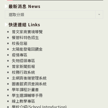
最新消息 News
最
選取分類
新
快速連結 Links
消
息
曾文家商實境導覽
News
餐管科特色招生
校長信箱
太陽能發電回饋金
疫情專區
失物招領專區
曾家新聞剪報
校務行政系統
主網頁後端管理系統
圖書館資訊查詢系統
學年課程計畫書
學生選課輔導手冊
線上教學專區
學校介紹(School Introduction)