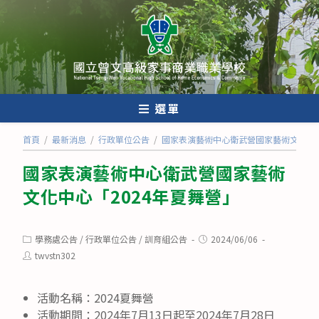
跳
轉
至
主
要
內
選單
容
首頁
/
最新消息
/
行政單位公告
/
國家表演藝術中心衛武營國家藝術文化中心
國家表演藝術中心衛武營國家藝術
文化中心「2024年夏舞營」
Post
Post
學務處公告
/
行政單位公告
/
訓育組公告
2024/06/06
category:
published:
Post
twvstn302
author:
活動名稱：2024夏舞營
活動期間：2024年7月13日起至2024年7月28日