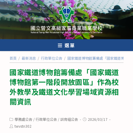
跳
轉
至
主
要
內
選單
容
首頁
/
最新消息
/
行政單位公告
/
國家鐵道博物館籌備處「國家鐵道博物館
國家鐵道博物館籌備處「國家鐵道
博物館第一階段開放園區」作為校
外教學及鐵道文化學習場域資源相
關資訊
Post
Post
學務處公告
/
行政單位公告
/
訓育組公告
2026/03/17
category:
published:
Post
twvstn302
author: