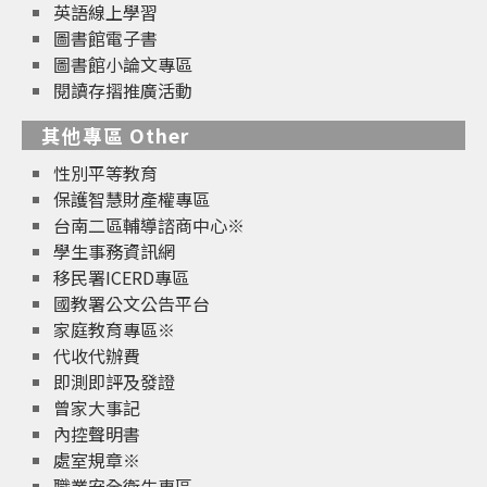
英語線上學習
圖書館電子書
圖書館小論文專區
閱讀存摺推廣活動
其他專區 Other
性別平等教育
保護智慧財產權專區
台南二區輔導諮商中心※
學生事務資訊網
移民署ICERD專區
國教署公文公告平台
家庭教育專區※
代收代辦費
即測即評及發證
曾家大事記
內控聲明書
處室規章※
職業安全衛生專區