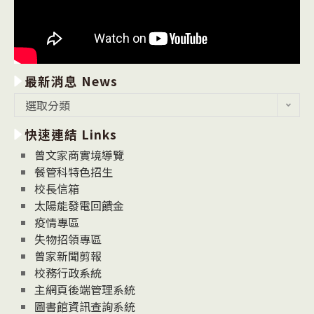
最新消息 News
最
選取分類
新
快速連結 Links
消
息
曾文家商實境導覽
News
餐管科特色招生
校長信箱
太陽能發電回饋金
疫情專區
失物招領專區
曾家新聞剪報
校務行政系統
主網頁後端管理系統
圖書館資訊查詢系統