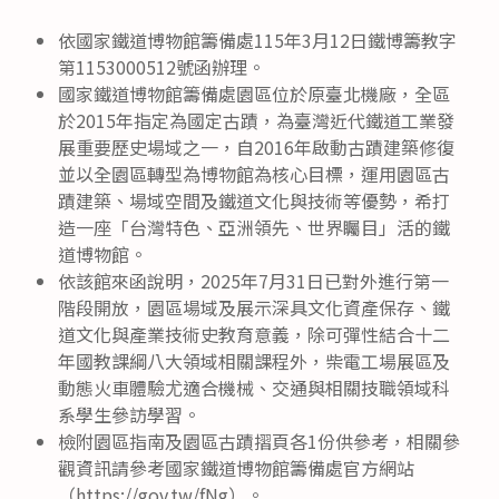
依國家鐵道博物館籌備處115年3月12日鐵博籌教字
第1153000512號函辦理。
國家鐵道博物館籌備處園區位於原臺北機廠，全區
於2015年指定為國定古蹟，為臺灣近代鐵道工業發
展重要歷史場域之一，自2016年啟動古蹟建築修復
並以全園區轉型為博物館為核心目標，運用園區古
蹟建築、場域空間及鐵道文化與技術等優勢，希打
造一座「台灣特色、亞洲領先、世界矚目」活的鐵
道博物館。
依該館來函說明，2025年7月31日已對外進行第一
階段開放，園區場域及展示深具文化資產保存、鐵
道文化與產業技術史教育意義，除可彈性結合十二
年國教課綱八大領域相關課程外，柴電工場展區及
動態火車體驗尤適合機械、交通與相關技職領域科
系學生參訪學習。
檢附園區指南及園區古蹟摺頁各1份供參考，相關參
觀資訊請參考國家鐵道博物館籌備處官方網站
（https://gov.tw/fNg）。