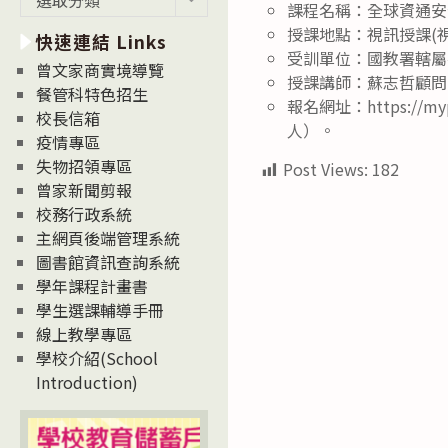
課程名稱：全球資通安
新
授課地點：視訊授課(視訊連結：
快速連結 Links
消
受訓單位：國教署轄屬
息
曾文家商實境導覽
授課講師：蘇志哲顧問
News
餐管科特色招生
報名網址：https://
校長信箱
人）。
疫情專區
失物招領專區
Post Views:
182
曾家新聞剪報
校務行政系統
主網頁後端管理系統
圖書館資訊查詢系統
學年課程計畫書
學生選課輔導手冊
線上教學專區
學校介紹(School
Introduction)