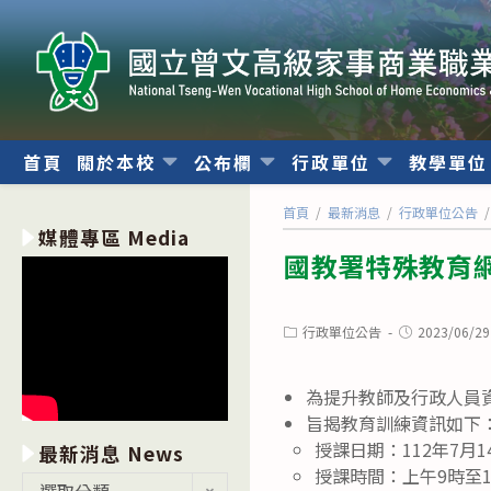
跳
轉
至
主
要
內
首頁
關於本校
公布欄
行政單位
教學單
容
首頁
/
最新消息
/
行政單位公告
/
媒體專區 Media
國教署特殊教育
Post
Post
行政單位公告
2023/06/29
category:
published:
為提升教師及行政人員
旨揭教育訓練資訊如下
授課日期：112年7月
最新消息 News
授課時間：上午9時至1
最
選取分類