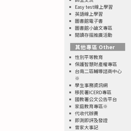
Easy test線上學習
英語線上學習
圖書館電子書
圖書館小論文專區
閱讀存摺推廣活動
其他專區 Other
性別平等教育
保護智慧財產權專區
台南二區輔導諮商中心
※
學生事務資訊網
移民署ICERD專區
國教署公文公告平台
家庭教育專區※
代收代辦費
即測即評及發證
曾家大事記