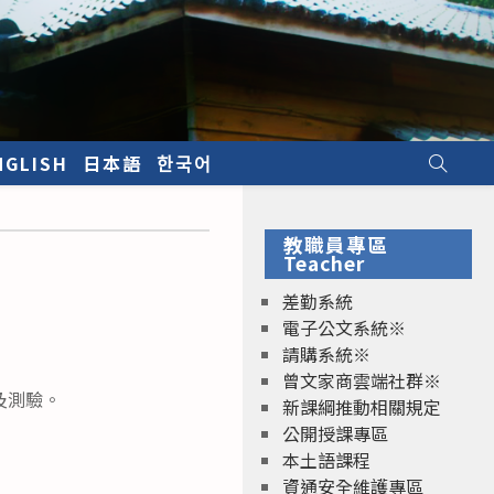
NGLISH
日本語
한국어
教職員專區
Teacher
差勤系統
電子公文系統※
請購系統※
曾文家商雲端社群※
及測驗。
新課綱推動相關規定
公開授課專區
本土語課程
資通安全維護專區