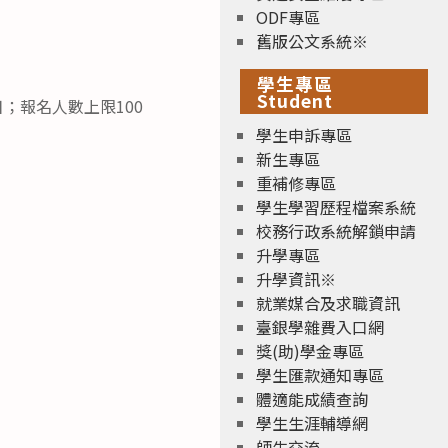
ODF專區
舊版公文系統※
學生專區
Student
月4日；報名人數上限100
學生申訴專區
新生專區
重補修專區
學生學習歷程檔案系統
校務行政系統解鎖申請
升學專區
升學資訊※
就業媒合及求職資訊
臺銀學雜費入口網
獎(助)學金專區
學生匯款通知專區
體適能成績查詢
學生生涯輔導網
師生交流