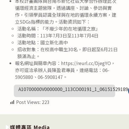
本校計畫團隊與台南市新化社區大學合作辦理此次
循環經濟主題營隊，透過講座、討論、參訪與實
作，引領學員認識全球與在地的循環永續方案，建
立SDGs指標的能力。活動資訊如下：
活動名稱：「不廢少年的在地循環之旅」
活動時間：113年7月3日至113年7月4日
活動地點：國立新化高中
招收對象：在校高中職生30名，即日起至6月21日
額滿為止。
報名網址與簡章內容：https://reurl.cc/DjegYO，
亦可逕洽承辦人員陳盈君專員，連絡電話：06-
5905880、06-5908147。
A10700000V0000000_113CO00191_1_06151529189
Post Views:
223
媒體專區 Media