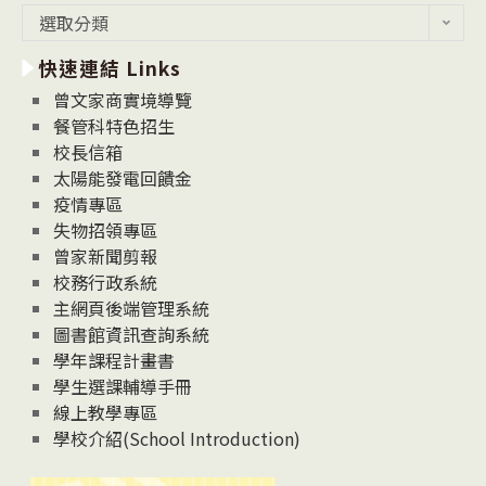
最
選取分類
新
快速連結 Links
消
息
曾文家商實境導覽
News
餐管科特色招生
校長信箱
太陽能發電回饋金
疫情專區
失物招領專區
曾家新聞剪報
校務行政系統
主網頁後端管理系統
圖書館資訊查詢系統
學年課程計畫書
學生選課輔導手冊
線上教學專區
學校介紹(School Introduction)