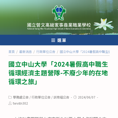
跳
轉
至
主
要
內
選單
容
首頁
/
最新消息
/
行政單位公告
/
國立中山大學「2024暑假高中職生循環
國立中山大學「2024暑假高中職生
循環經濟主題營隊-不廢少年的在地
循環之旅」
Post
Post
學務處公告
/
行政單位公告
/
訓育組公告
2024/06/07
category:
published:
Post
twvstn302
author: