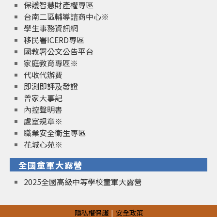
保護智慧財產權專區
台南二區輔導諮商中心※
學生事務資訊網
移民署ICERD專區
國教署公文公告平台
家庭教育專區※
代收代辦費
即測即評及發證
曾家大事記
內控聲明書
處室規章※
職業安全衛生專區
花城心苑※
全國童軍大露營
2025全國高級中等學校童軍大露營
隱私權保護
安全政策