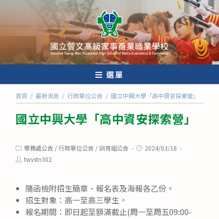
跳
轉
至
主
要
內
選單
容
首頁
/
最新消息
/
行政單位公告
/
國立中興大學「高中資安探索營」
國立中興大學「高中資安探索營」
Post
Post
學務處公告
/
行政單位公告
/
訓育組公告
2024/03/18
category:
published:
Post
twvstn302
author:
隨函檢附招生簡章、報名表及海報各乙份。
招生對象：高一至高三學生。
報名期間：即日起至額滿截止(周一至周五09:00-