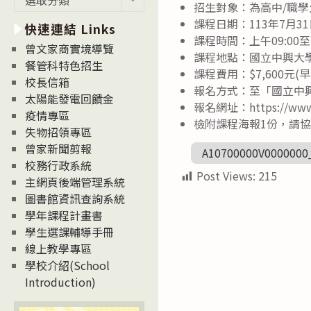
招生對象：為高中/職學
新
課程日期：113年7月3
快速連結 Links
消
課程時間：上午09:00至
息
曾文家商實境導覽
課程地點：國立中興大
News
餐管科特色招生
課程費用：$7,600元(早
校長信箱
報名方式：至「國立中
太陽能發電回饋金
報名網址：https://www.s
疫情專區
檢附課程海報1份，請
失物招領專區
曾家新聞剪報
A10700000V0000000
校務行政系統
Post Views:
215
主網頁後端管理系統
圖書館資訊查詢系統
學年課程計畫書
學生選課輔導手冊
線上教學專區
學校介紹(School
Introduction)