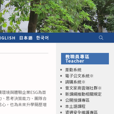
NGLISH
日本語
한국어
教職員專區
Teacher
差勤系統
電子公文系統※
請購系統※
曾文家商雲端社群※
環境與體驗企業ESG為首
新課綱推動相關規定
力、思考決策能力、團隊合
公開授課專區
信心，也為未來升學簡歷增
本土語課程
資通安全維護專區