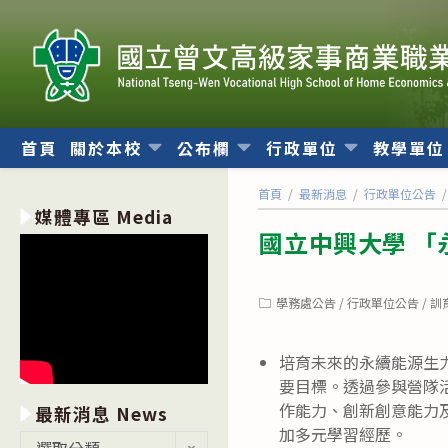
跳
轉
至
主
要
內
首頁
關於本校
公布欄
行政單位
教學單
容
首頁
/
最新消息
/
行政單位公告
/
媒體專區 Media
國立中興大學 「
Post
學務處公告
/
行政單位公告
/
訓
category:
培育未來的永續能源生
要目標。透過參與營隊
作能力、創新創意能力
最新消息 News
加多元學習經歷。
最
選取分類