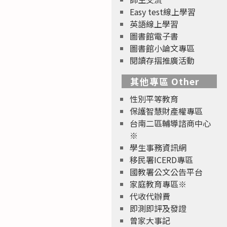
Easy test線上學習
英語線上學習
圖書館電子書
圖書館小論文專區
閱讀存摺推廣活動
其他專區 Other
性別平等教育
保護智慧財產權專區
台南二區輔導諮商中心
※
學生事務資訊網
移民署ICERD專區
國教署公文公告平台
家庭教育專區※
代收代辦費
即測即評及發證
曾家大事記