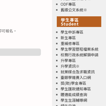
ODF專區
舊版公文系統※
學生專區
Student
即可報名。
學生申訴專區
新生專區
重補修專區
學生學習歷程檔案系統
校務行政系統解鎖申請
升學專區
升學資訊※
就業媒合及求職資訊
臺銀學雜費入口網
獎(助)學金專區
學生匯款通知專區
體適能成績查詢
學生生涯輔導網
師生交流