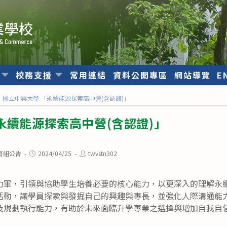
位
校務支援
常用連結
資料公開專區
網站導覽
E
國立中興大學 「永續能源探索高中營(含認證)」
永續能源探索高中營(含認證)」
Post
Post
育組公告
2024/04/25
twvstn302
published:
author:
力軍，引領與協助學生培養必要的核心能力，以更深入的理解永續
活動，讓學員探索與發掘自己的興趣與專長，並強化人際溝通能
及規劃執行能力，有助於未來面臨升學專業之選擇與增加自我自