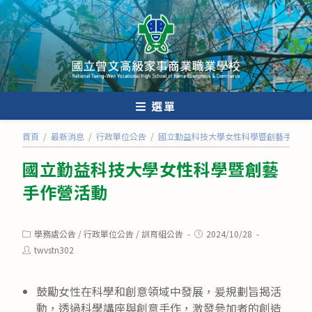
跳
轉
至
主
要
內
選單
容
首頁
/
最新消息
/
行政單位公告
/
國立勤益科技大學女性科學暨創藝手作營
國立勤益科技大學女性科學暨創藝
手作營活動
Post
Post
學務處公告
/
行政單位公告
/
訓育組公告
2024/10/28
category:
published:
Post
twvstn302
author:
鼓勵女性在科學和創意領域中發展，爰規劃旨揭活
動，透過科學講座與創意手作，激發參加者的創造