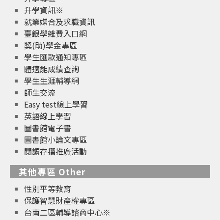
升學資訊※
就業媒合及求職資訊
臺銀學雜費入口網
獎(助)學金專區
學生匯款通知專區
體適能成績查詢
學生生涯輔導網
師生交流
Easy test線上學習
英語線上學習
圖書館電子書
圖書館小論文專區
閱讀存摺推廣活動
其他專區 Other
性別平等教育
保護智慧財產權專區
台南二區輔導諮商中心※