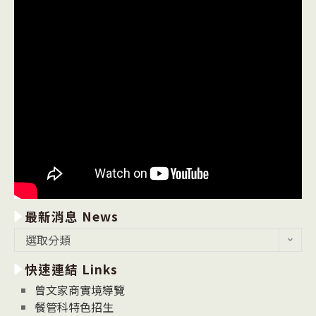
最新消息 News
最
選取分類
新
快速連結 Links
消
息
曾文家商實境導覽
News
餐管科特色招生