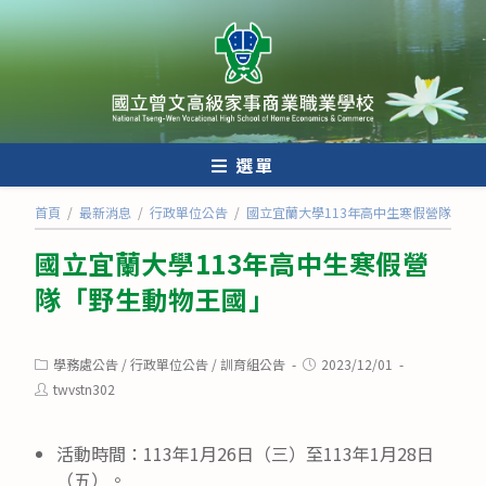
跳
轉
至
主
要
內
選單
容
首頁
/
最新消息
/
行政單位公告
/
國立宜蘭大學113年高中生寒假營隊「野
國立宜蘭大學113年高中生寒假營
隊「野生動物王國」
Post
Post
學務處公告
/
行政單位公告
/
訓育組公告
2023/12/01
category:
published:
Post
twvstn302
author:
活動時間：113年1月26日（三）至113年1月28日
（五）。