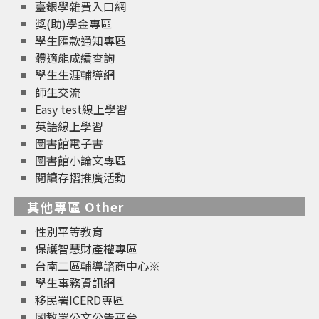
臺銀學雜費入口網
獎(助)學金專區
學生匯款通知專區
體適能成績查詢
學生生涯輔導網
師生交流
Easy test線上學習
英語線上學習
圖書館電子書
圖書館小論文專區
閱讀存摺推廣活動
其他專區 Other
性別平等教育
保護智慧財產權專區
台南二區輔導諮商中心※
學生事務資訊網
移民署ICERD專區
國教署公文公告平台