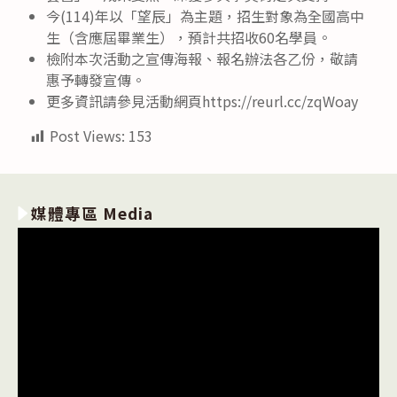
今(114)年以「望辰」為主題，招生對象為全國高中
生（含應屆畢業生），預計共招收60名學員。
檢附本次活動之宣傳海報、報名辦法各乙份，敬請
惠予轉發宣傳。
更多資訊請參見活動網頁https://reurl.cc/zqWoay
Post Views:
153
媒體專區 Media