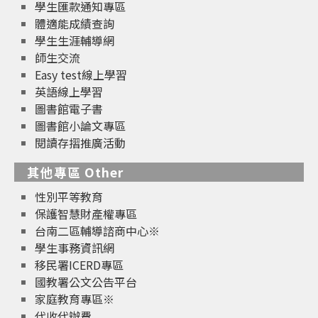
學生匯款通知專區
體適能成績查詢
學生生涯輔導網
師生交流
Easy test線上學習
英語線上學習
圖書館電子書
圖書館小論文專區
閱讀存摺推廣活動
其他專區 Other
性別平等教育
保護智慧財產權專區
台南二區輔導諮商中心※
學生事務資訊網
移民署ICERD專區
國教署公文公告平台
家庭教育專區※
代收代辦費