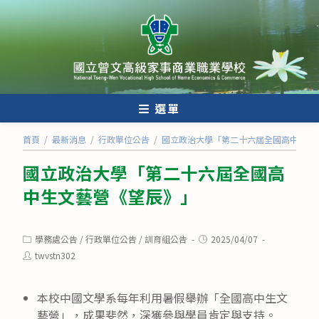
跳
轉
至
主
要
內
選單
容
首頁
/
最新消息
/
行政單位公告
/
國立政治大學「第二十六屆全國高中生文
國立政治大學「第二十六屆全國高
中生文藝營《望辰》」
Post
Post
學務處公告
/
行政單位公告
/
訓育組公告
2025/04/07
category:
published:
Post
twvstn302
author:
本校中國文學系每年利用暑假舉辦「全國高中生文
藝營」，成果斐然，深獲參與學員肯定與支持。