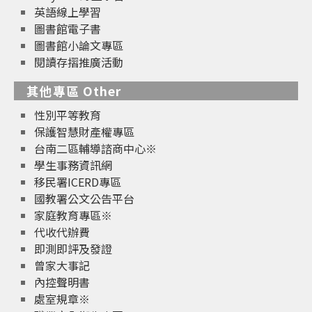
英語線上學習
圖書館電子書
圖書館小論文專區
閱讀存摺推廣活動
其他專區 Other
性別平等教育
保護智慧財產權專區
台南二區輔導諮商中心※
學生事務資訊網
移民署ICERD專區
國教署公文公告平台
家庭教育專區※
代收代辦費
即測即評及發證
曾家大事記
內控聲明書
處室規章※