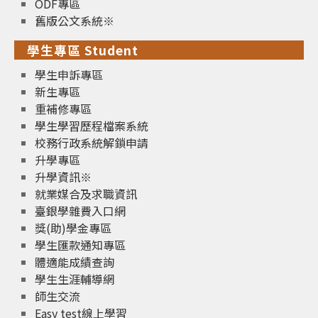
ODF專區
舊版公文系統※
學生專區 Student
學生申訴專區
新生專區
重補修專區
學生學習歷程檔案系統
校務行政系統解鎖申請
升學專區
升學資訊※
就業媒合及求職資訊
臺銀學雜費入口網
獎(助)學金專區
學生匯款通知專區
體適能成績查詢
學生生涯輔導網
師生交流
Easy test線上學習