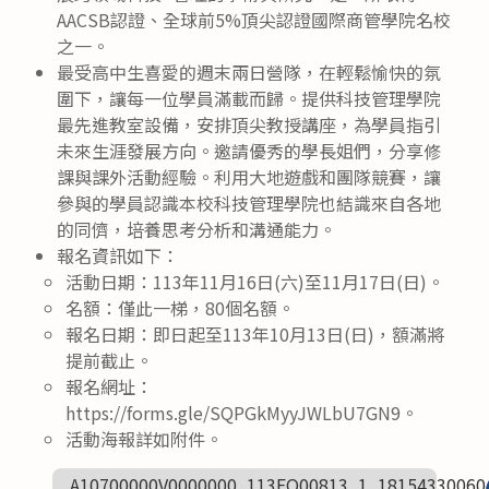
AACSB認證、全球前5%頂尖認證國際商管學院名校
之一。
最受高中生喜愛的週末兩日營隊，在輕鬆愉快的氛
圍下，讓每一位學員滿載而歸。提供科技管理學院
最先進教室設備，安排頂尖教授講座，為學員指引
未來生涯發展方向。邀請優秀的學長姐們，分享修
課與課外活動經驗。利用大地遊戲和團隊競賽，讓
參與的學員認識本校科技管理學院也結識來自各地
的同儕，培養思考分析和溝通能力。
報名資訊如下：
活動日期：113年11月16日(六)至11月17日(日)。
名額：僅此一梯，80個名額。
報名日期：即日起至113年10月13日(日)，額滿將
提前截止。
報名網址：
https://forms.gle/SQPGkMyyJWLbU7GN9。
活動海報詳如附件。
A10700000V0000000_113EQ00813_1_18154330060