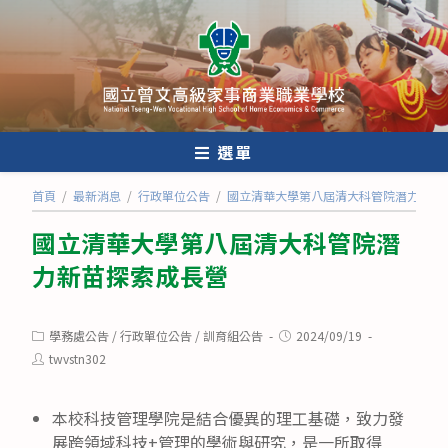
跳
轉
至
主
要
內
選單
容
首頁
/
最新消息
/
行政單位公告
/
國立清華大學第八屆清大科管院潛力新苗
國立清華大學第八屆清大科管院潛
力新苗探索成長營
Post
Post
學務處公告
/
行政單位公告
/
訓育組公告
2024/09/19
category:
published:
Post
twvstn302
author:
本校科技管理學院是結合優異的理工基礎，致力發
展跨領域科技+管理的學術與研究，是一所取得