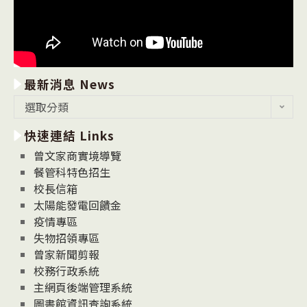
最新消息 News
最
選取分類
新
快速連結 Links
消
息
曾文家商實境導覽
News
餐管科特色招生
校長信箱
太陽能發電回饋金
疫情專區
失物招領專區
曾家新聞剪報
校務行政系統
主網頁後端管理系統
圖書館資訊查詢系統