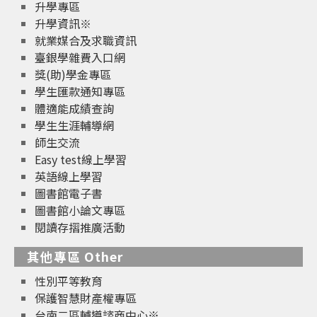
升學專區
升學資訊※
就業媒合及求職資訊
臺銀學雜費入口網
獎(助)學金專區
學生匯款通知專區
體適能成績查詢
學生生涯輔導網
師生交流
Easy test線上學習
英語線上學習
圖書館電子書
圖書館小論文專區
閱讀存摺推廣活動
其他專區 Other
性別平等教育
保護智慧財產權專區
台南二區輔導諮商中心※