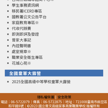
學生事務資訊網
移民署ICERD專區
國教署公文公告平台
家庭教育專區※
代收代辦費
即測即評及發證
曾家大事記
內控聲明書
處室規章※
職業安全衛生專區
花城心苑※
全國童軍大露營
2025全國高級中等學校童軍大露營
隱私權保護
安全政策
電話：06-5722079｜傳真：06-5722875｜地址：721008臺南市麻豆區
和平路9號｜©2023 國立曾文高級家事商業職業學校 版權所有