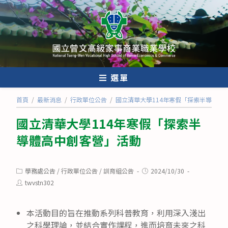
跳
轉
至
主
要
內
選單
容
首頁
/
最新消息
/
行政單位公告
/
國立清華大學114年寒假「探索半導體高
國立清華大學114年寒假「探索半
導體高中創客營」活動
Post
Post
學務處公告
/
行政單位公告
/
訓育組公告
2024/10/30
category:
published:
Post
twvstn302
author:
本活動目的旨在推動系列科普教育，利用深入淺出
之科學理論，並結合實作課程，進而培育未來之科