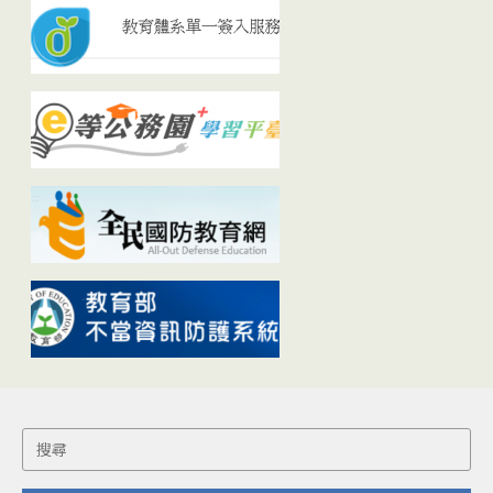
Search
for: