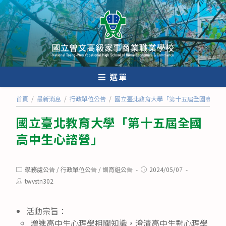
跳
轉
至
主
要
內
選單
容
首頁
/
最新消息
/
行政單位公告
/
國立臺北教育大學「第十五屆全國高中生
國立臺北教育大學「第十五屆全國
高中生心諮營」
Post
Post
學務處公告
/
行政單位公告
/
訓育組公告
2024/05/07
category:
published:
Post
twvstn302
author:
活動宗旨：
增進高中生心理學相關知識，澄清高中生對心理學