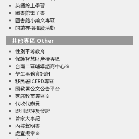
英語線上學習
圖書館電子書
圖書館小論文專區
閱讀存摺推廣活動
其他專區 Other
性別平等教育
保護智慧財產權專區
台南二區輔導諮商中心※
學生事務資訊網
移民署ICERD專區
國教署公文公告平台
家庭教育專區※
代收代辦費
即測即評及發證
曾家大事記
內控聲明書
處室規章※