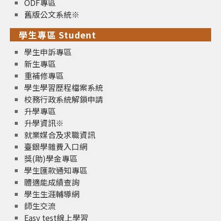
ODF專區
舊版公文系統※
學生專區 Student
學生申訴專區
新生專區
重補修專區
學生學習歷程檔案系統
校務行政系統解鎖申請
升學專區
升學資訊※
就業媒合及求職資訊
臺銀學雜費入口網
獎(助)學金專區
學生匯款通知專區
體適能成績查詢
學生生涯輔導網
師生交流
Easy test線上學習