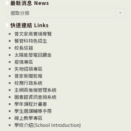
最新消息 News
最
選取分類
新
快速連結 Links
消
息
曾文家商實境導覽
News
餐管科特色招生
校長信箱
太陽能發電回饋金
疫情專區
失物招領專區
曾家新聞剪報
校務行政系統
主網頁後端管理系統
圖書館資訊查詢系統
學年課程計畫書
學生選課輔導手冊
線上教學專區
學校介紹(School Introduction)