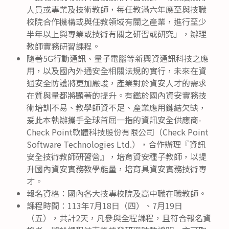
人員或專業及技術教師，每任教滿六年應至與技職
校院合作機構或與任教領域有關之產業，進行至少
半年以上與專業或技術有關之研習或研究」，辦理
教師實務研習課程。
隨著5G行動通訊、量子電腦等新興資通訊科技之應
用，以及國內外通安全相關法規的實行，未來在資
通安全防護將更加嚴峻，產業對於資安人才的需求
在質與量都將顯著的提升。有鑑於國內資安實務技
術培訓不易、教學師資不足、產業應用鏈結欠缺，
爰此本執辦攜手全球首屈一指的資訊安全供應商-
Check Point軟體科技股份有限公司（Check Point
Software Technologies Ltd.），合作辦理『資訊
安全技術教師研習營』，培育資安種子教師，以提
升國內資安實務教學能量，培育具資安實務技術專
才。
報名資格：國內各大技專校院及高中職在職教師。
課程時間：113年7月18日（四）、7月19日
（五），共計2天，凡參與全程課程，且符合報名資