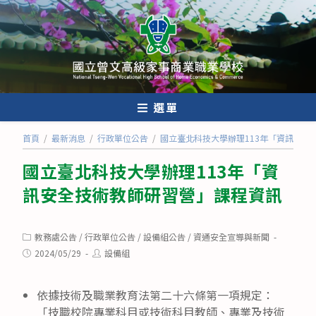
跳
轉
至
主
要
內
選單
容
首頁
/
最新消息
/
行政單位公告
/
國立臺北科技大學辦理113年「資訊安全
國立臺北科技大學辦理113年「資
訊安全技術教師研習營」課程資訊
Post
教務處公告
/
行政單位公告
/
設備組公告
/
資通安全宣導與新聞
category:
Post
Post
2024/05/29
設備組
published:
author:
依據技術及職業教育法第二十六條第一項規定：
「技職校院專業科目或技術科目教師、專業及技術