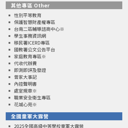
其他專區 Other
性別平等教育
保護智慧財產權專區
台南二區輔導諮商中心※
學生事務資訊網
移民署ICERD專區
國教署公文公告平台
家庭教育專區※
代收代辦費
即測即評及發證
曾家大事記
內控聲明書
處室規章※
職業安全衛生專區
花城心苑※
全國童軍大露營
2025全國高級中等學校童軍大露營