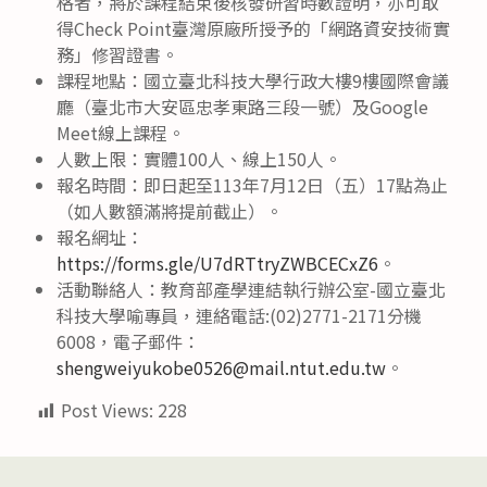
格者，將於課程結束後核發研習時數證明，亦可取
得Check Point臺灣原廠所授予的「網路資安技術實
務」修習證書。
課程地點：國立臺北科技大學行政大樓9樓國際會議
廳（臺北市大安區忠孝東路三段一號）及Google
Meet線上課程。
人數上限：實體100人、線上150人。
報名時間：即日起至113年7月12日（五）17點為止
（如人數額滿將提前截止）。
報名網址：
https://forms.gle/U7dRTtryZWBCECxZ6
。
活動聯絡人：教育部產學連結執行辦公室-國立臺北
科技大學喻專員，連絡電話:(02)2771-2171分機
6008，電子郵件：
shengweiyukobe0526@mail.ntut.edu.tw
。
Post Views:
228