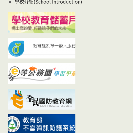
學校介紹(School Introduction)