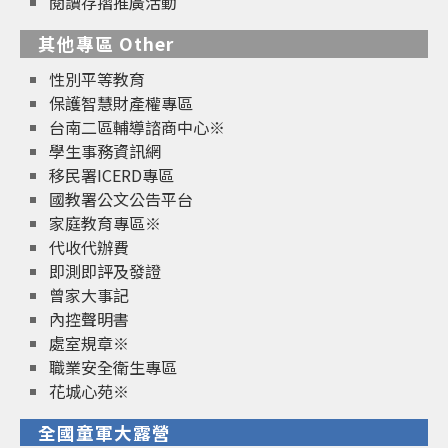
閱讀存摺推廣活動
其他專區 Other
性別平等教育
保護智慧財產權專區
台南二區輔導諮商中心※
學生事務資訊網
移民署ICERD專區
國教署公文公告平台
家庭教育專區※
代收代辦費
即測即評及發證
曾家大事記
內控聲明書
處室規章※
職業安全衛生專區
花城心苑※
全國童軍大露營