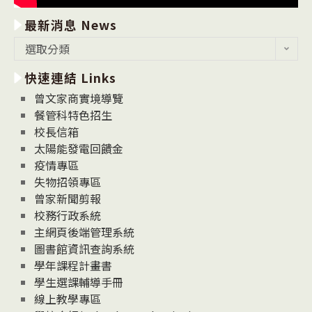
最新消息 News
最
選取分類
新
快速連結 Links
消
息
曾文家商實境導覽
News
餐管科特色招生
校長信箱
太陽能發電回饋金
疫情專區
失物招領專區
曾家新聞剪報
校務行政系統
主網頁後端管理系統
圖書館資訊查詢系統
學年課程計畫書
學生選課輔導手冊
線上教學專區