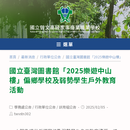
跳
轉
至
主
要
內
選單
容
首頁
/
最新消息
/
行政單位公告
/
國立臺灣圖書館「2025樂遊中山樓」偏
國立臺灣圖書館「2025樂遊中山
樓」偏鄉學校及弱勢學生戶外教育
活動
Post
Post
學務處公告
/
行政單位公告
/
訓育組公告
2025/02/05
category:
published:
Post
twvstn302
author: