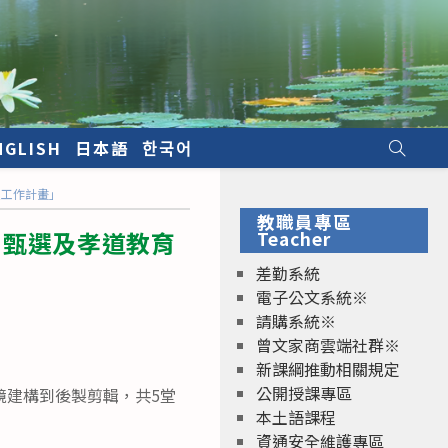
NGLISH
日本語
한국어
頁工作計畫」
教職員專區
、甄選及孝道教育
Teacher
差勤系統
電子公文系統※
請購系統※
曾文家商雲端社群※
新課綱推動相關規定
公開授課專區
鏡建構到後製剪輯，共5堂
本土語課程
資通安全維護專區