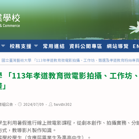
位
校務支援
常用連結
資料公開專區
網站導覽
E
國立臺灣藝術大學 「113年孝道教育微電影拍攝、工作坊、甄選及孝道教育粉絲專
 「113年孝道教育微電影拍攝、工作坊
畫」
Post
Post
育組公告
2024/07/09
twvstn302
published:
author:
學生利用暑假進行線上微電影課程，從劇本創作、拍攝實務、分
方式，教導影片製作知識。
等學校學生（含應屆畢業生及準高中生）。