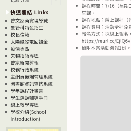
新
課程時間：7/16（星期二
快速連結 Links
消
堂課。
息
課程地點：線上課程（報
曾文家商實境導覽
News
課程費用：活動全程免
餐管科特色招生
報名方式：採線上報名，
校長信箱
https://reurl.cc/EjlQ6
太陽能發電回饋金
檢附本案活動海報1份
疫情專區
失物招領專區
曾家新聞剪報
校務行政系統
主網頁後端管理系統
圖書館資訊查詢系統
學年課程計畫書
學生選課輔導手冊
線上教學專區
學校介紹(School
Introduction)