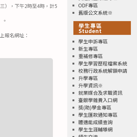
ODF專區
（星期三），下午2時至4時，計5
舊版公文系統※
）。
學生專區
Student
線上報名網址：
學生申訴專區
新生專區
重補修專區
學生學習歷程檔案系統
校務行政系統解鎖申請
升學專區
升學資訊※
就業媒合及求職資訊
臺銀學雜費入口網
獎(助)學金專區
學生匯款通知專區
體適能成績查詢
學生生涯輔導網
師生交流