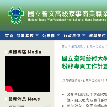
跳
轉
至
主
要
內
首頁
關於本校
公布欄
行政單位
教學單
容
首頁
/
最新消息
/
行政單位公告
/
媒體專區 Media
國立臺灣藝術大學
粉絲專頁工作計
Post
學務處公告
/
行政單位公告
/
訓
category:
鼓勵全國高級中等學校
最新消息 News
課，將以概念及實作的
最
參加對象：全國高級中
選取分類