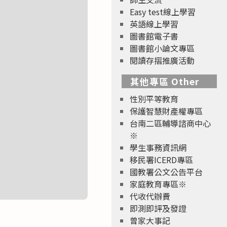
Easy test線上學習
英語線上學習
圖書館電子書
圖書館小論文專區
閱讀存摺推廣活動
其他專區 Other
性別平等教育
保護智慧財產權專區
台南二區輔導諮商中心
※
學生事務資訊網
移民署ICERD專區
國教署公文公告平台
家庭教育專區※
代收代辦費
即測即評及發證
曾家大事記