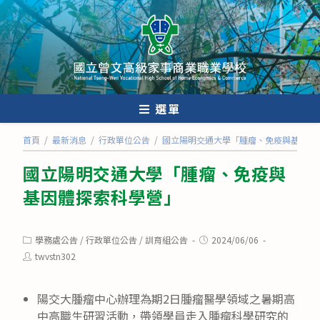
跳
轉
至
主
要
內
選單
容
首頁
/
最新消息
/
行政單位公告
/
國立陽明交通大學「腫瘤、免疫與基因體
國立陽明交通大學「腫瘤、免疫與
基因體探索科學營」
Post
Post
學務處公告
/
行政單位公告
/
訓育組公告
2024/06/06
category:
published:
Post
twvstn302
author:
陽交大腫瘤中心辦理為期2日腫瘤醫學領域之暑期高
中高職生研習活動，帶領學員走入腫瘤科學研究的