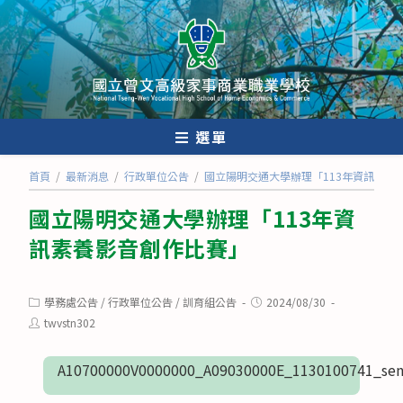
跳
轉
至
主
要
內
選單
容
首頁
/
最新消息
/
行政單位公告
/
國立陽明交通大學辦理「113年資訊素養
國立陽明交通大學辦理「113年資
訊素養影音創作比賽」
Post
Post
學務處公告
/
行政單位公告
/
訓育組公告
2024/08/30
category:
published:
Post
twvstn302
author:
A10700000V0000000_A09030000E_1130100741_sen