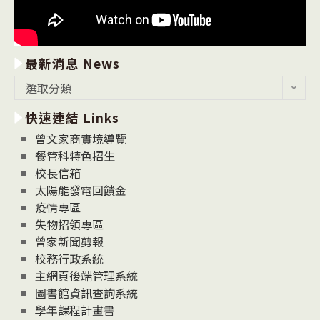
最新消息 News
最
選取分類
新
快速連結 Links
消
息
曾文家商實境導覽
News
餐管科特色招生
校長信箱
太陽能發電回饋金
疫情專區
失物招領專區
曾家新聞剪報
校務行政系統
主網頁後端管理系統
圖書館資訊查詢系統
學年課程計畫書