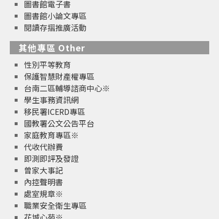
圖書館電子書
圖書館小論文專區
閱讀存摺推廣活動
其他專區 Other
性別平等教育
保護智慧財產權專區
台南二區輔導諮商中心※
學生事務資訊網
移民署ICERD專區
國教署公文公告平台
家庭教育專區※
代收代辦費
即測即評及發證
曾家大事記
內控聲明書
處室規章※
職業安全衛生專區
花城心苑※