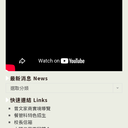
最新消息 News
最
選取分類
新
快速連結 Links
消
息
曾文家商實境導覽
News
餐管科特色招生
校長信箱