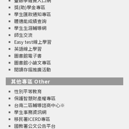
臺銀學雜費入口網
獎(助)學金專區
學生匯款通知專區
體適能成績查詢
學生生涯輔導網
師生交流
Easy test線上學習
英語線上學習
圖書館電子書
圖書館小論文專區
閱讀存摺推廣活動
其他專區 Other
性別平等教育
保護智慧財產權專區
台南二區輔導諮商中心※
學生事務資訊網
移民署ICERD專區
國教署公文公告平台