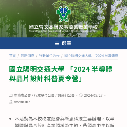
跳
轉
至
主
要
內
選單
容
首頁
/
最新消息
/
行政單位公告
/
國立陽明交通大學 「2024 半導體與晶
國立陽明交通大學 「2024 半導體
與晶片設計科普夏令營」
Post
Post
學務處公告
/
行政單位公告
/
訓育組公告
2024/05/27
category:
published:
Post
twvstn302
author:
本活動為本校校友總會與新思科技主要辦理，以半
導體與晶片設計產業領域為主軸，帶領高中生以線