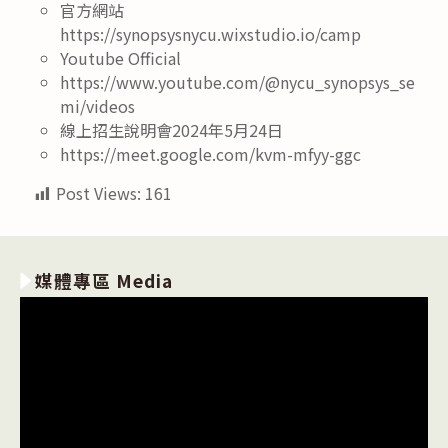
官方網站
https://synopsysnycu.wixstudio.io/camp
Youtube Official
https://www.youtube.com/@nycu_synopsys_se
mi/videos
線上招生說明會2024年5月24日
https://meet.google.com/kvm-mfyy-ggc
Post Views:
161
媒體專區 Media