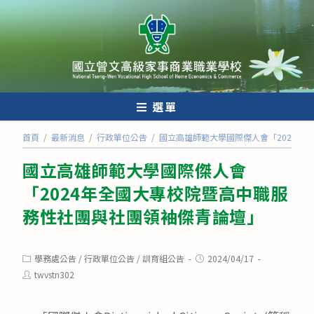
跳
轉
至
主
要
內
選單
容
首頁
/
最新消息
/
行政單位公告
/
國立高雄師範大學國際傑人會「2024年
國立高雄師範大學國際傑人會
「2024年全國大專校院暨高中職服
務性社團與社團領袖傑青論壇」
Post
Post
學務處公告
/
行政單位公告
/
訓育組公告
2024/04/17
category:
published:
Post
twvstn302
author: