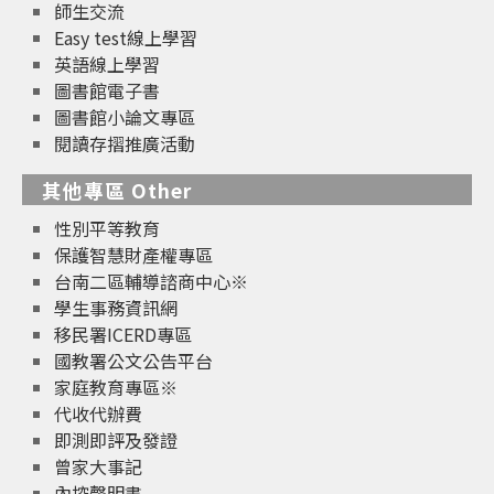
師生交流
Easy test線上學習
英語線上學習
圖書館電子書
圖書館小論文專區
閱讀存摺推廣活動
其他專區 Other
性別平等教育
保護智慧財產權專區
台南二區輔導諮商中心※
學生事務資訊網
移民署ICERD專區
國教署公文公告平台
家庭教育專區※
代收代辦費
即測即評及發證
曾家大事記
內控聲明書