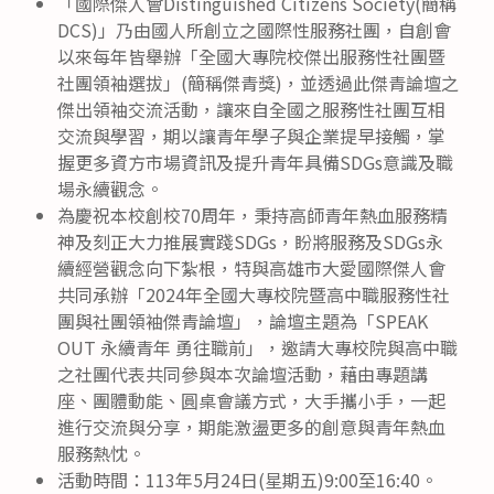
「國際傑人會Distinguished Citizens Society(簡稱
DCS)」乃由國人所創立之國際性服務社團，自創會
以來每年皆舉辦「全國大專院校傑出服務性社團暨
社團領袖選拔」(簡稱傑青獎)，並透過此傑青論壇之
傑出領袖交流活動，讓來自全國之服務性社團互相
交流與學習，期以讓青年學子與企業提早接觸，掌
握更多資方市場資訊及提升青年具備SDGs意識及職
場永續觀念。
為慶祝本校創校70周年，秉持高師青年熱血服務精
神及刻正大力推展實踐SDGs，盼將服務及SDGs永
續經營觀念向下紮根，特與高雄市大愛國際傑人會
共同承辦「2024年全國大專校院暨高中職服務性社
團與社團領袖傑青論壇」，論壇主題為「SPEAK
OUT 永續青年 勇往職前」，邀請大專校院與高中職
之社團代表共同參與本次論壇活動，藉由專題講
座、團體動能、圓桌會議方式，大手攜小手，一起
進行交流與分享，期能激盪更多的創意與青年熱血
服務熱忱。
活動時間：113年5月24日(星期五)9:00至16:40。