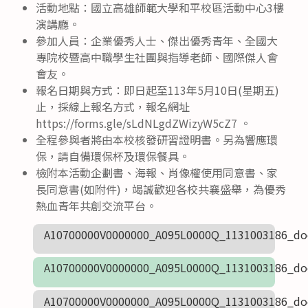
活動地點：國立高雄師範大學和平校區活動中心3樓
演講廳。
參加人員：企業優秀人士、傑出優秀青年、全國大
專院校暨高中職學生社團與指導老師、國際傑人會
會友。
報名日期與方式：即日起至113年5月10日(星期五)
止，採線上報名方式，報名網址
https://forms.gle/sLdNLgdZWizyW5cZ7 。
全程參與者將由本校核發研習證明書。另為響應環
保，請自備環保杯及環保餐具。
檢附本活動企劃書、海報、肖像權使用同意書、家
長同意書(如附件)，竭誠歡迎各校共襄盛舉，為優秀
熱血青年共創交流平台。
A10700000V0000000_A095L0000Q_1131003186_do
A10700000V0000000_A095L0000Q_1131003186_do
A10700000V0000000_A095L0000Q_1131003186_do