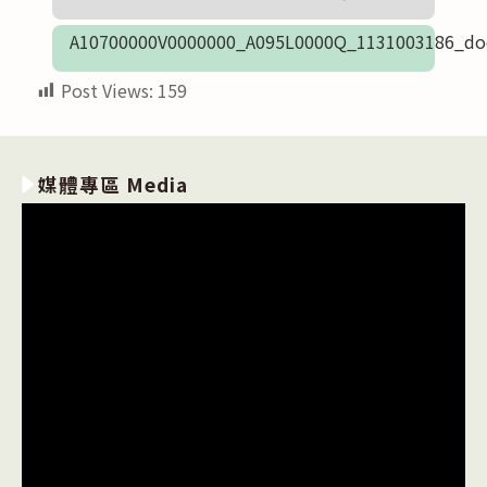
A10700000V0000000_A095L0000Q_1131003186_do
Post Views:
159
媒體專區 Media