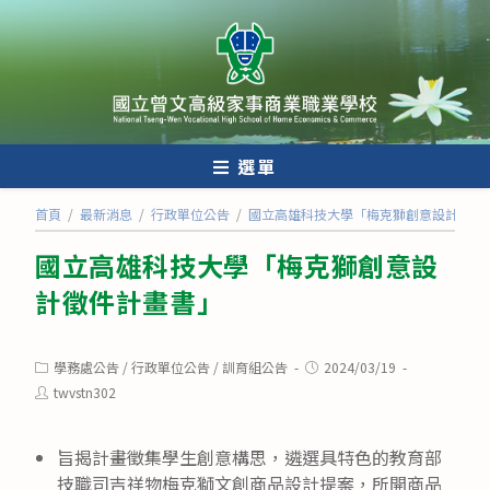
跳
轉
至
主
要
內
選單
容
首頁
/
最新消息
/
行政單位公告
/
國立高雄科技大學「梅克獅創意設計徵件
國立高雄科技大學「梅克獅創意設
計徵件計畫書」
Post
Post
學務處公告
/
行政單位公告
/
訓育組公告
2024/03/19
category:
published:
Post
twvstn302
author:
旨揭計畫徵集學生創意構思，遴選具特色的教育部
技職司吉祥物梅克獅文創商品設計提案，所開商品