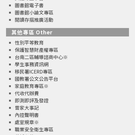
圖書館電子書
圖書館小論文專區
閱讀存摺推廣活動
其他專區 Other
性別平等教育
保護智慧財產權專區
台南二區輔導諮商中心※
學生事務資訊網
移民署ICERD專區
國教署公文公告平台
家庭教育專區※
代收代辦費
即測即評及發證
曾家大事記
內控聲明書
處室規章※
職業安全衛生專區