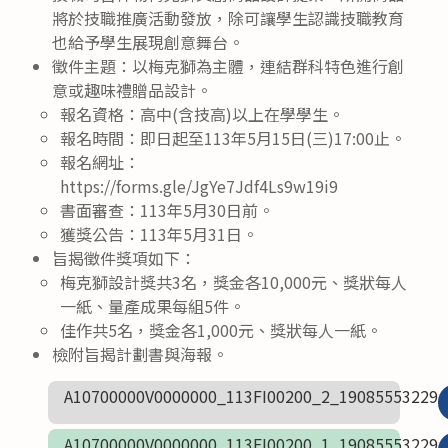
將於技職推廣活動發放，除可讓學生認識技職教育
也給予學生展現創意舞台。
徵件主題：以梅克獅為主體，連結群科特色進行創
意或趣味禮贈品設計。
報名資格：高中(含技高)以上在學學生。
報名時間：即日起至113年5月15日(三)17:00止。
報名網址：
https://forms.gle/JgYe7Jdf4Ls9w19i9
書面審查：113年5月30日前。
獲獎公告：113年5月31日。
旨揭徵件獎項如下：
梅克獅設計獎共3名，獎金各10,000元、獎狀每人
一紙、量產成果每組5件。
佳作共5名，獎金各1,000元、獎狀每人一紙。
檢附旨揭計劃書與海報。
A10700000V0000000_113FI00200_2_19085553229
A10700000V0000000_113FI00200_1_19085553229