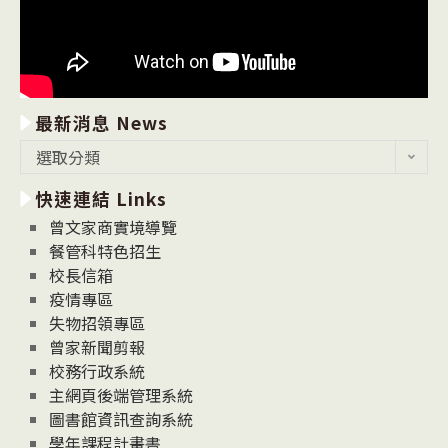
最新消息 News
最
選取分類
新
快速連結 Links
消
息
曾文家商實境導覽
News
餐管科特色招生
校長信箱
疫情專區
失物招領專區
曾家新聞剪報
校務行政系統
主網頁後端管理系統
圖書館資訊查詢系統
學年課程計畫書