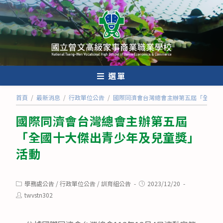
跳
轉
至
主
要
內
選單
容
首頁
/
最新消息
/
行政單位公告
/
國際同濟會台灣總會主辦第五屆「全國十
國際同濟會台灣總會主辦第五屆
「全國十大傑出青少年及兒童獎」
活動
Post
Post
學務處公告
/
行政單位公告
/
訓育組公告
2023/12/20
category:
published:
Post
twvstn302
author: