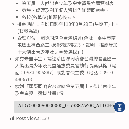
第五屆十大傑出青少年及兒童獎受推薦資料表。
蒐集、處理及利用個人資料告知暨同意書。
各校(各單位)推薦檢核表。
推薦時間：自即日起至113年3月29日(星期五)止。
(郵戳為憑)
受理單位：國際同濟會台灣總會(會址：臺中市南
屯區五權西路二段666號7樓之3，註明「推薦參加
十大傑出青少年及兒童獎選拔」)
如有未盡事宜，請逕洽國際同濟會台灣總會全國十
大傑出青少年及兒童選拔委員會執行長吳淇榕（電
話：0933-905887）或劉春快主委（電話：0910-
480670）。
檢附「國際同濟會台灣總會第五屆十大傑出青少年
及兒童獎」選拔計畫1份
A10700000V0000000_0173887AA0C_ATTCH6
下
載
Post Views:
137