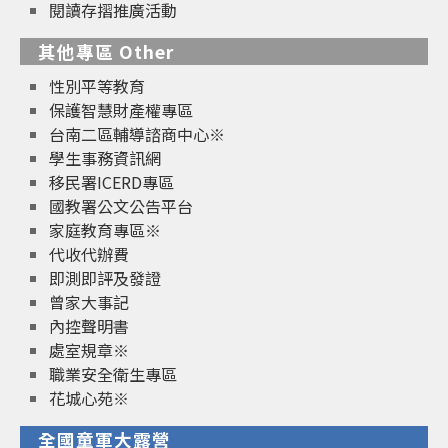
閱讀存摺推廣活動
其他專區 Other
性別平等教育
保護智慧財產權專區
台南二區輔導諮商中心※
學生事務資訊網
移民署ICERD專區
國教署公文公告平台
家庭教育專區※
代收代辦費
即測即評及發證
曾家大事記
內控聲明書
處室規章※
職業安全衛生專區
花城心苑※
全國童軍大露營