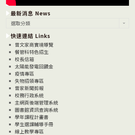
最新消息 News
最
選取分類
新
快速連結 Links
消
息
曾文家商實境導覽
News
餐管科特色招生
校長信箱
太陽能發電回饋金
疫情專區
失物招領專區
曾家新聞剪報
校務行政系統
主網頁後端管理系統
圖書館資訊查詢系統
學年課程計畫書
學生選課輔導手冊
線上教學專區