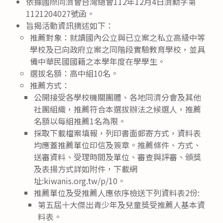
依據國際同濟會台灣總會112年12月4日濟勳字第
1121204027號函。
旨揭活動資訊摘述如下：
推薦對象：就讀國內公立與已立案之私立高級中等
學校及已向政府立案之同階段實驗教育學校，並具
備中華民國國籍之本學年度在學學生。
選拔名額：高中組10名。
推薦方式：
公開接受各學校機關團體、各地同濟分會及其他
社團組織，推薦符合本選拔辦法之候選人，推薦
名額以每組推薦1名為限。
採取下載檔案填報，列印書面郵寄方式，資料表
均應蓋推薦單位印信及簽章。推薦條件、方式、
送審資料、受理時間及單位、審查與評審、頒獎
及表揚方式詳如附件，下載網
址:kiwanis.org.tw/p/10。
推薦單位及受推薦人應依序檢送下列資料表2份:
第五屆十大傑出青少年及兒童獎受推薦人基本資
料表。