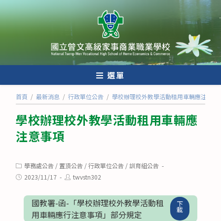
跳
轉
至
主
要
內
選單
容
首頁
/
最新消息
/
行政單位公告
/
學校辦理校外教學活動租用車輛應注意事
學校辦理校外教學活動租用車輛應
注意事項
Post
學務處公告
/
置頂公告
/
行政單位公告
/
訓育組公告
category:
Post
Post
2023/11/17
twvstn302
published:
author:
國教署-函-「學校辦理校外教學活動租
下
載
用車輛應行注意事項」部分規定