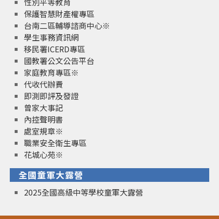
性別平等教育
保護智慧財產權專區
台南二區輔導諮商中心※
學生事務資訊網
移民署ICERD專區
國教署公文公告平台
家庭教育專區※
代收代辦費
即測即評及發證
曾家大事記
內控聲明書
處室規章※
職業安全衛生專區
花城心苑※
全國童軍大露營
2025全國高級中等學校童軍大露營