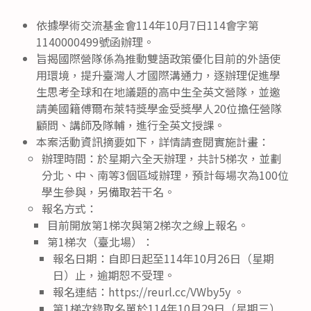
依據學術交流基金會114年10月7日114會字第
1140000499號函辦理。
旨揭國際營隊係為推動雙語政策優化目前的外語使
用環境，提升臺灣人才國際溝通力，逐辦理促進學
生思考全球和在地議題的高中生全英文營隊，並邀
請美國籍傅爾布萊特獎學金受獎學人20位擔任營隊
顧問、講師及隊輔，進行全英文授課。
本案活動資訊摘要如下，詳情請查閱實施計畫：
辦理時間：於星期六全天辦理，共計5梯次，並劃
分北、中、南等3個區域辦理，預計每場次為100位
學生參與，另備取若干名。
報名方式：
目前開放第1梯次與第2梯次之線上報名。
第1梯次（臺北場）：
報名日期：自即日起至114年10月26日（星期
日）止，逾期恕不受理。
報名連結：https://reurl.cc/VWby5y 。
第1梯次錄取名單於114年10月29日（星期三）