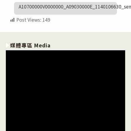
A10700000V0000000_A09030000E_1140106630_sen
Post Views:
149
媒體專區 Media