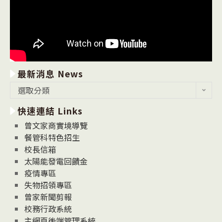
最新消息 News
最
選取分類
新
快速連結 Links
消
息
曾文家商實境導覽
News
餐管科特色招生
校長信箱
太陽能發電回饋金
疫情專區
失物招領專區
曾家新聞剪報
校務行政系統
主網頁後端管理系統