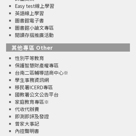
Easy test線上學習
英語線上學習
圖書館電子書
圖書館小論文專區
閱讀存摺推廣活動
其他專區 Other
性別平等教育
保護智慧財產權專區
台南二區輔導諮商中心※
學生事務資訊網
移民署ICERD專區
國教署公文公告平台
家庭教育專區※
代收代辦費
即測即評及發證
曾家大事記
內控聲明書