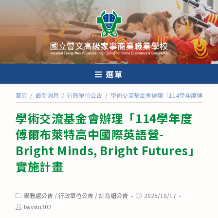
跳
轉
至
主
要
內
選單
容
首頁
/
最新消息
/
行政單位公告
/
學術交流基金會辦理「114學年度傅爾布萊特高中國際
學術交流基金會辦理「114學年度
傅爾布萊特高中國際英語營-
Bright Minds, Bright Futures」
實施計畫
Post
Post
學務處公告
/
行政單位公告
/
訓育組公告
2025/10/17
category:
published:
Post
twvstn302
author: