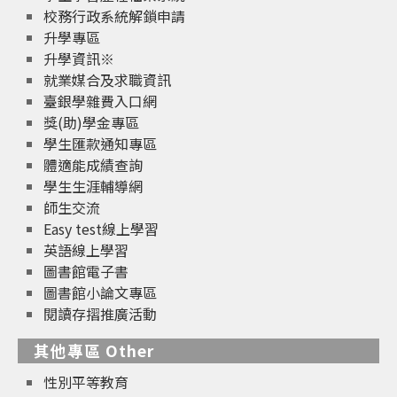
校務行政系統解鎖申請
升學專區
升學資訊※
就業媒合及求職資訊
臺銀學雜費入口網
獎(助)學金專區
學生匯款通知專區
體適能成績查詢
學生生涯輔導網
師生交流
Easy test線上學習
英語線上學習
圖書館電子書
圖書館小論文專區
閱讀存摺推廣活動
其他專區 Other
性別平等教育