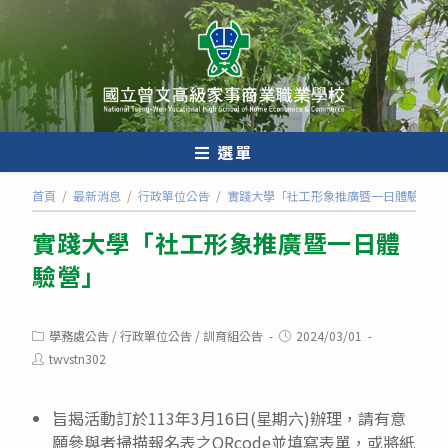
跳
轉
至
主
要
內
選單
容
首頁
/
最新消息
/
行政單位公告
/
實踐大學「社工形象推廣暨一日體驗營」
實踐大學「社工形象推廣暨一日體
驗營」
Post
Post
學務處公告
/
行政單位公告
/
訓育組公告
2024/03/01
category:
published:
Post
twvstn302
author:
旨揭活動訂於113年3月16日(星期六)辦理，請有意
願參與者掃描報名表之QRcode並填寫表單，或將紙