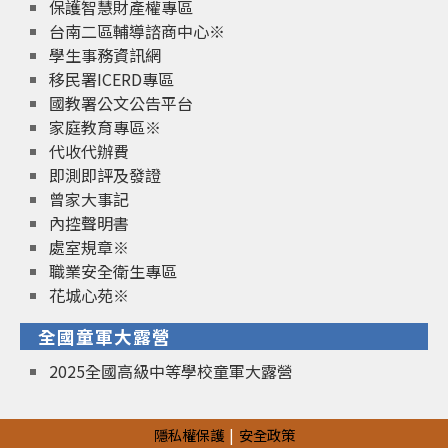
保護智慧財產權專區
台南二區輔導諮商中心※
學生事務資訊網
移民署ICERD專區
國教署公文公告平台
家庭教育專區※
代收代辦費
即測即評及發證
曾家大事記
內控聲明書
處室規章※
職業安全衛生專區
花城心苑※
全國童軍大露營
2025全國高級中等學校童軍大露營
隱私權保護
安全政策