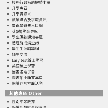
校務行政系統解鎖申請
升學專區
升學資訊※
就業媒合及求職資訊
臺銀學雜費入口網
獎(助)學金專區
學生匯款通知專區
體適能成績查詢
學生生涯輔導網
師生交流
Easy test線上學習
英語線上學習
圖書館電子書
圖書館小論文專區
閱讀存摺推廣活動
其他專區 Other
性別平等教育
保護智慧財產權專區