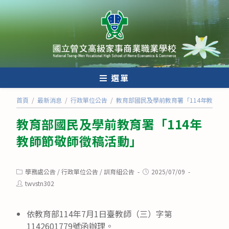
跳
轉
至
主
要
內
選單
容
首頁
/
最新消息
/
行政單位公告
/
教育部國民及學前教育署「114年教師節
教育部國民及學前教育署「114年
教師節敬師徵稿活動」
Post
Post
學務處公告
/
行政單位公告
/
訓育組公告
2025/07/09
category:
published:
Post
twvstn302
author:
依教育部114年7月1日臺教師（三）字第
1142601779號函辦理。