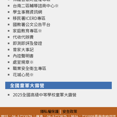
台南二區輔導諮商中心※
學生事務資訊網
移民署ICERD專區
國教署公文公告平台
家庭教育專區※
代收代辦費
即測即評及發證
曾家大事記
內控聲明書
處室規章※
職業安全衛生專區
花城心苑※
全國童軍大露營
2025全國高級中等學校童軍大露營
隱私權保護
安全政策
電話：06-5722079｜傳真：06-5722875｜地址：721008臺南市麻豆區